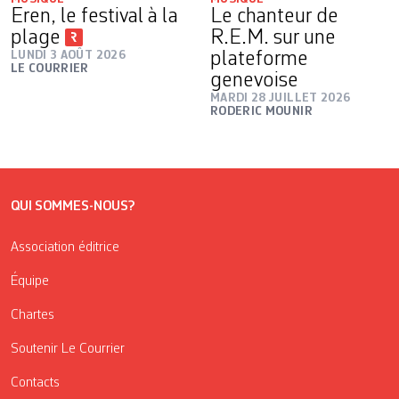
Eren, le festival à la
Le chanteur de
plage
R.E.M. sur une
LUNDI 3 AOÛT 2026
plateforme
LE COURRIER
genevoise
MARDI 28 JUILLET 2026
RODERIC MOUNIR
QUI SOMMES-NOUS?
Association éditrice
Équipe
Chartes
Soutenir Le Courrier
Contacts