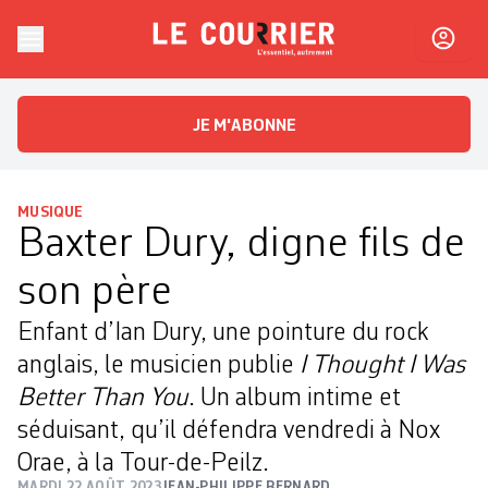
Skip to content
Le Courrier
L'essentiel, autrement
JE M'ABONNE
MUSIQUE
Baxter Dury, digne fils de
son père
Enfant d’Ian Dury, une pointure du rock
anglais, le musicien publie
I Thought I Was
Better Than You
. Un album intime et
séduisant, qu’il défendra vendredi à Nox
Orae, à la Tour-de-Peilz.
MARDI 22 AOÛT 2023
JEAN-PHILIPPE BERNARD