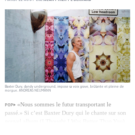
Baxter Dury, dandy underground, impose sa voix grave, brûlante et pleine de
morgue. ANDREAS NEUMANN
«Nous sommes le futur transportant le
POP
passé.» Si c’est Baxter Dury qui le chante sur son
nouvel album (I Thought I Was Better Than You),
ça ne peut pas être anecdotique. Dès lors, quoi de