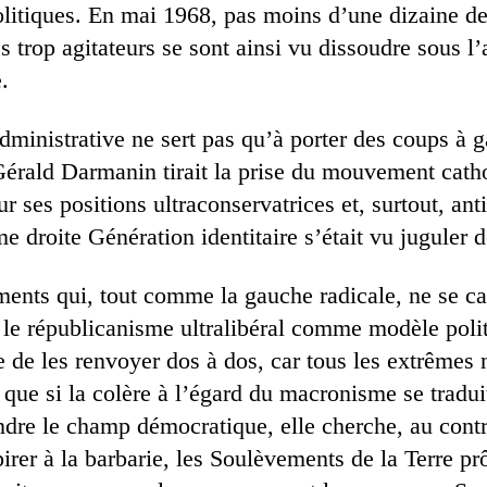
olitiques. En mai 1968, pas moins d’une dizaine d
trop agitateurs se sont ainsi vu dissoudre sous l’
.
ministrative ne sert pas qu’à porter des coups à g
érald Darmanin tirait la prise du mouvement catho
r ses positions ultraconservatrices et, surtout, an
e droite Génération identitaire s’était vu juguler d
nts qui, tout comme la gauche radicale, ne se ca
 le républicanisme ultralibéral comme modèle polit
ble de les renvoyer dos à dos, car tous les extrêmes 
ue si la colère à l’égard du macronisme se traduit
ndre le champ démocratique, elle cherche, au contra
pirer à la barbarie, les Soulèvements de la Terre pr