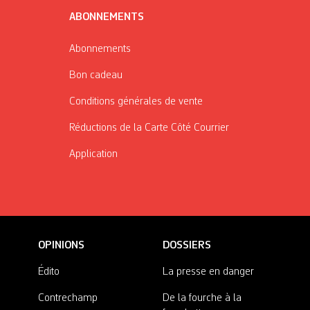
ABONNEMENTS
Abonnements
Bon cadeau
Conditions générales de vente
Réductions de la Carte Côté Courrier
Application
OPINIONS
DOSSIERS
Édito
La presse en danger
Contrechamp
De la fourche à la