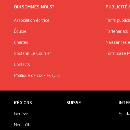
QUI SOMMES-NOUS?
PUBLICITÉ 
Association éditrice
Tarifs publici
Équipe
Partenariats
Chartes
Naissances e
Soutenir Le Courrier
Formulaire 
Contacts
Politique de cookies (UE)
RÉGIONS
SUISSE
INTE
Genève
Solida
Neuchâtel