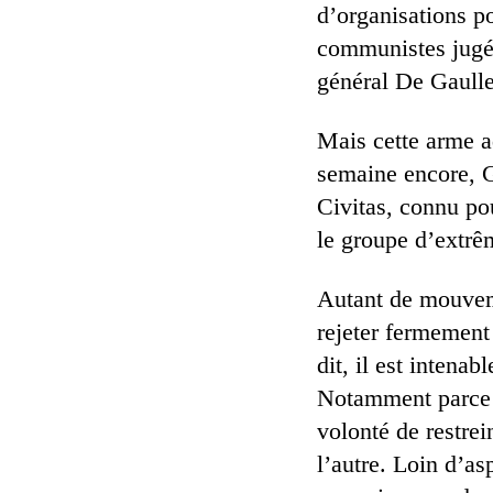
d’organisations p
communistes jugés 
général De Gaulle
Mais cette arme ad
semaine encore, G
Civitas, connu pou
le groupe d’extrêm
Autant de mouveme
rejeter fermement
dit, il est intena
Notamment parce q
volonté de restrei
l’autre. Loin d’as