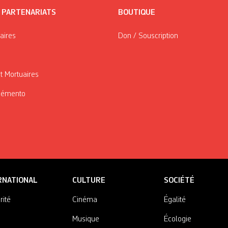
/ PARTENARIATS
BOUTIQUE
taires
Don / Souscription
t Mortuaires
Mémento
RNATIONAL
CULTURE
SOCIÉTÉ
rité
Cinéma
Égalité
Musique
Écologie