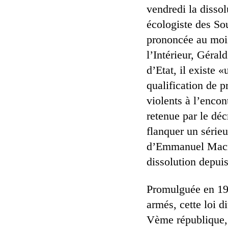
vendredi la diss
écologiste des So
prononcée au mois
l’Intérieur, Géra
d’Etat, il existe 
qualification de 
violents à l’encon
retenue par le déc
flanquer un séri
d’Emmanuel Macro
dissolution depuis
Promulguée en 193
armés, cette loi d
Vème république, 