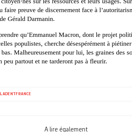
citoyen·nes sur les ressources et leurs usages. Sur
u faire preuve de discernement face à l’autoritari
 de Gérald Darmanin.
mprendre qu’Emmanuel Macron, dont le projet polit
celles populistes, cherche désespérément à piétine
 bas. Malheureusement pour lui, les graines des 
n peu partout et ne tarderont pas à fleurir.
ILADENT
FRANCE
A lire également