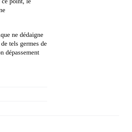
 ce point, le
sme
ique ne dédaigne
r de tels germes de
son dépassement