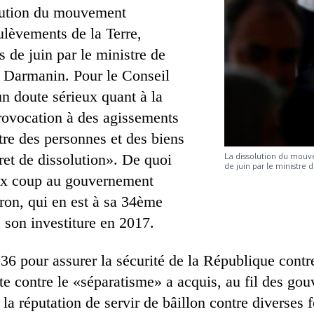
olution du mouvement
ulèvements de la Terre,
 de juin par le ministre de
ld Darmanin. Pour le Conseil
«un doute sérieux quant à la
provocation à des agissements
tre des personnes et des biens
ret de dissolution». De quoi
La dissolution du mouv
de juin par le ministre 
eux coup au gouvernement
n, qui en est à sa 34ème
 son investiture en 2017.
6 pour assurer la sécurité de la République con
ite contre le «séparatisme» a acquis, au fil des go
la réputation de servir de bâillon contre diverses 