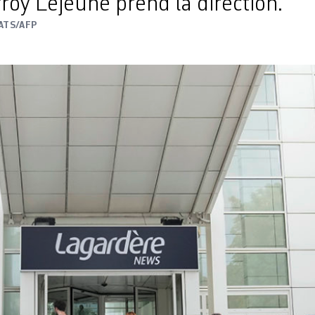
froy Lejeune prend la direction.
ATS/AFP