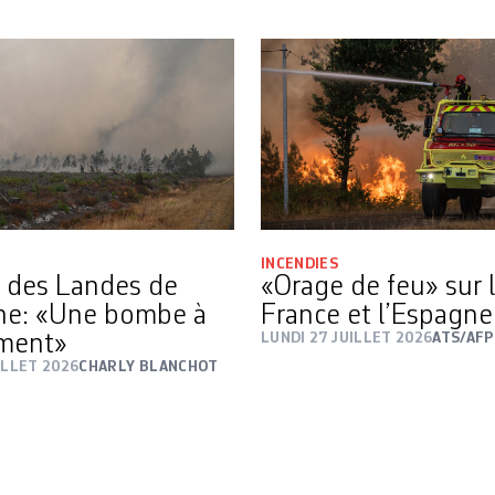
INCENDIES
t des Landes de
«Orage de feu» sur 
ne: «Une bombe à
France et l’Espagne
ement»
LUNDI 27 JUILLET 2026
ATS/AFP
ILLET 2026
CHARLY BLANCHOT