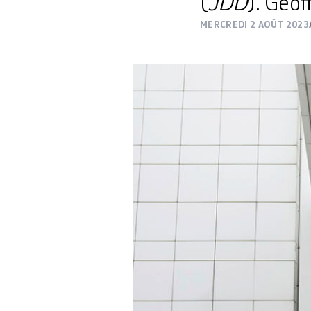
(
JDD
). Geof
MERCREDI 2 AOÛT 2023