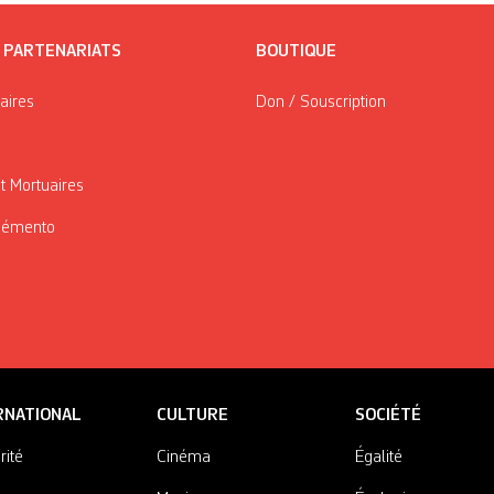
/ PARTENARIATS
BOUTIQUE
taires
Don / Souscription
t Mortuaires
Mémento
RNATIONAL
CULTURE
SOCIÉTÉ
rité
Cinéma
Égalité