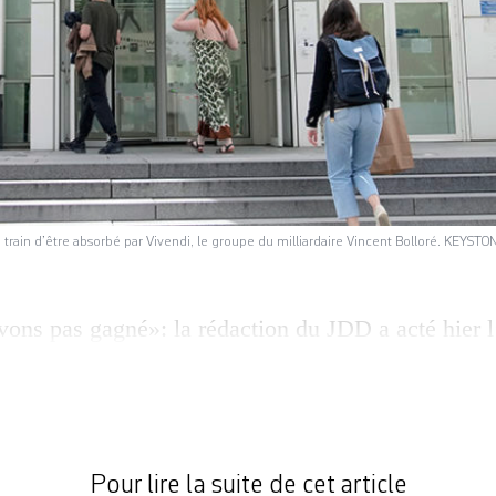
 train d’être absorbé par Vivendi, le groupe du milliardaire Vincent Bolloré. KEYSTO
ons pas gagné»: la rédaction du JDD a acté hier l
ntamée le 22 juin contre l’arrivée de Geoffroy Lej
 droite, qui vient de prendre la tête de l’hebdoma
ffroy Lejeune prend ses fonctions. C’est dans une
 dizaines de journalistes refusent […]
Pour lire la suite de cet article