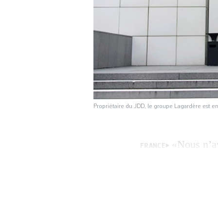
Propriétaire du JDD, le groupe Lagardère est en
«Nous n’av
FRANCE
grève historique e
marqué à l’extrême
«Aujourd’hui, Geo
qu’il entrera. Des