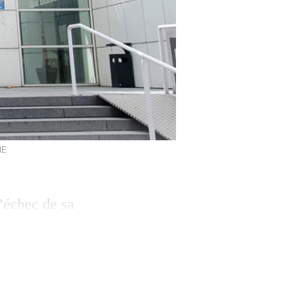
NE
’échec de sa
eune, journaliste
daire.
 rédaction vide