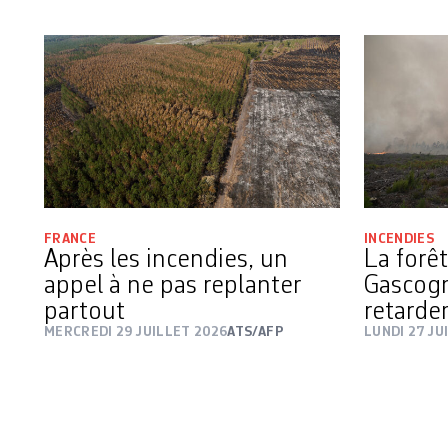
FRANCE
INCENDIES
Après les incendies, un
La forê
appel à ne pas replanter
Gascog
partout
retard
MERCREDI 29 JUILLET 2026
ATS/AFP
LUNDI 27 JU