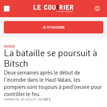
Skip to content
Le Courrier
L'essentiel, autrement
JE M'ABONNE
SUISSE
La bataille se poursuit à
Bitsch
Deux semaines après le début de
l’incendie dans le Haut-Valais, les
pompiers sont toujours à pied’oeuvre pour
contrôler le feu.
DIMANCHE 30 JUILLET 2023
ATS