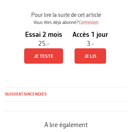
essayer de trouver, déterrer et éteindre les foyers et
feux couvants encore présents dans le secteur, a
Pour lire la suite de cet article
indiqué […]
Vous êtes déjà abonné?
Connexion
Essai 2 mois
Accès 1 jour
25.-
3.-
JE TESTE
JE LIS
SUISSE
ATS
INCENDIES
A lire également