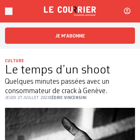
Skip to content
Le Courrier
L'essentiel, autrement
JE M'ABONNE
CULTURE
Le temps d’un shoot
Quelques minutes passées avec un
consommateur de crack à Genève.
JEUDI 27 JUILLET 2023
CÉDRIC VINCENSINI