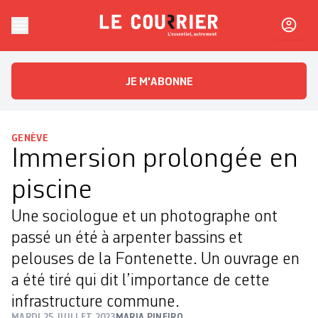
Skip to content
Le Courrier
L'essentiel, autrement
JE M'ABONNE
GENÈVE
Immersion prolongée en
piscine
Une sociologue et un photographe ont
passé un été à arpenter bassins et
pelouses de la Fontenette. Un ouvrage en
a été tiré qui dit l’importance de cette
infrastructure commune.
MARDI 25 JUILLET 2023
MARIA PINEIRO