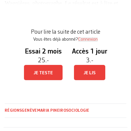
Wagnières, photographe. Le résultat est à lire et
voir dans La piscine municipale, ethnographie
sensible d’un commun, paru ce printemps chez
MétisPresses. L’ouvrage donne également accès
Pour lire la suite de cet article
[…]
Vous êtes déjà abonné?
Connexion
Essai 2 mois
Accès 1 jour
25.-
3.-
JE TESTE
JE LIS
RÉGIONS
GENÈVE
MARIA PINEIRO
SOCIOLOGIE