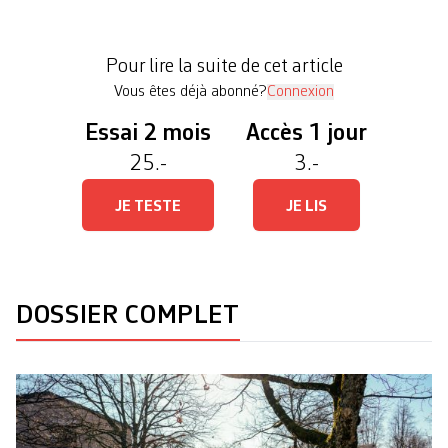
publique (DIP) hésitante, l’ancienne haut-cadre a
livré une version des faits convaincante à
Pour lire la suite de cet article
l’occasion d’une première […]
Vous êtes déjà abonné?
Connexion
Essai 2 mois
Accès 1 jour
25.-
3.-
JE TESTE
JE LIS
DOSSIER COMPLET