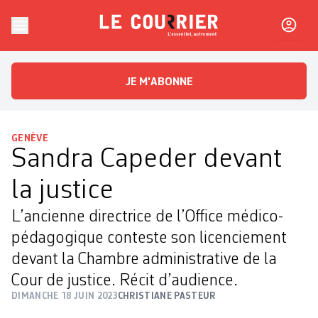
Skip to content
Le Courrier
L'essentiel, autrement
JE M'ABONNE
GENÈVE
Sandra Capeder devant
la justice
L’ancienne directrice de l’Office médico-
pédagogique conteste son licenciement
devant la Chambre administrative de la
Cour de justice. Récit d’audience.
DIMANCHE 18 JUIN 2023
CHRISTIANE PASTEUR