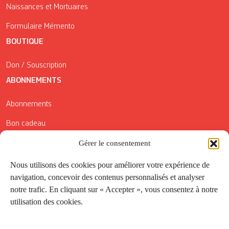
Naissances et Mortuaires
Formulaire Mémento
BOUTIQUE
Don / Souscription
ABONNEMENTS
Abonnements
Bon cadeau
Gérer le consentement
Conditions générales de vente
Réductions de la Carte Côté Courrier
Nous utilisons des cookies pour améliorer votre expérience de
navigation, concevoir des contenus personnalisés et analyser
Application
notre trafic. En cliquant sur « Accepter », vous consentez à notre
utilisation des cookies.