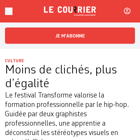
Skip to content
Le Courrier
L'essentiel, autrement
JE M'ABONNE
CULTURE
Moins de clichés, plus
d’égalité
Le festival Transforme valorise la
formation professionnelle par le hip-hop.
Guidée par deux graphistes
professionnelles, une apprentie a
déconstruit les stéréotypes visuels en