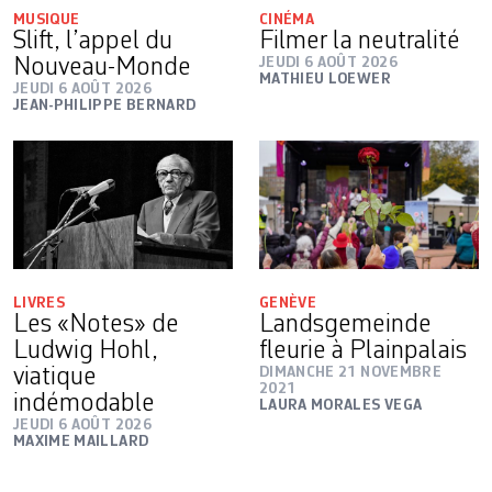
MUSIQUE
CINÉMA
Slift, l’appel du
Filmer la neutralité
Nouveau-Monde
JEUDI 6 AOÛT 2026
MATHIEU LOEWER
JEUDI 6 AOÛT 2026
JEAN-PHILIPPE BERNARD
LIVRES
GENÈVE
Les «Notes» de
Landsgemeinde
Ludwig Hohl,
fleurie à Plainpalais
viatique
DIMANCHE 21 NOVEMBRE
2021
indémodable
LAURA MORALES VEGA
JEUDI 6 AOÛT 2026
MAXIME MAILLARD