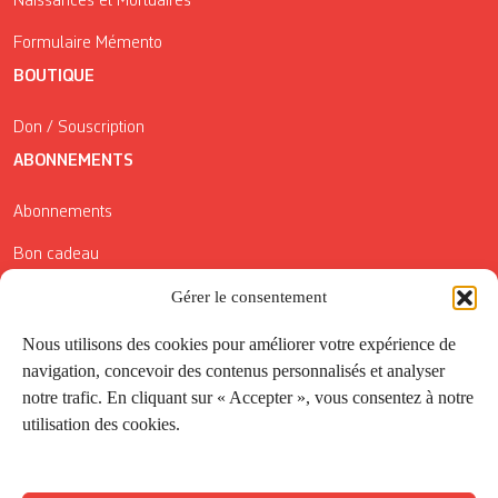
Naissances et Mortuaires
Formulaire Mémento
BOUTIQUE
Don / Souscription
ABONNEMENTS
Abonnements
Bon cadeau
Gérer le consentement
Conditions générales de vente
Réductions de la Carte Côté Courrier
Nous utilisons des cookies pour améliorer votre expérience de
navigation, concevoir des contenus personnalisés et analyser
Application
notre trafic. En cliquant sur « Accepter », vous consentez à notre
utilisation des cookies.
Suivez-nous