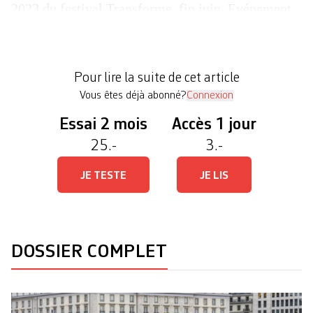
2023 du festival Transforme, fin juin. Evénement
qui associe hip-hop et formation professionnelle
1>Festival Transforme les 28 et 29 juin au CFP de
Ternier (Lancy) avec Ashe 22, Meryl, Bu$hi,
Pour lire la suite de cet article
Mademoiselle Lou – Mairo, MadeInParis, […]
Vous êtes déjà abonné?
Connexion
Essai 2 mois
Accès 1 jour
25.-
3.-
JE TESTE
JE LIS
DOSSIER COMPLET