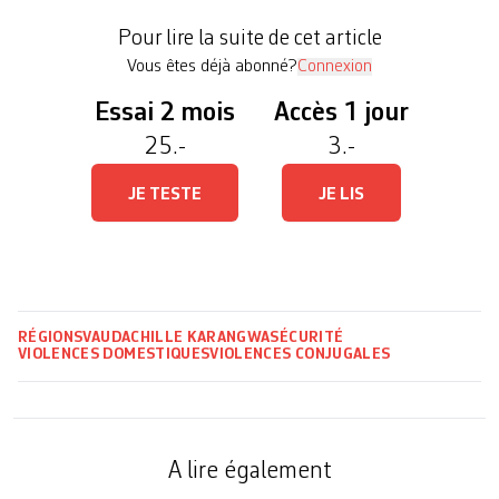
victimes agit également pour la prévention des
Pour lire la suite de cet article
situations problématiques, […]
Vous êtes déjà abonné?
Connexion
Essai 2 mois
Accès 1 jour
25.-
3.-
JE TESTE
JE LIS
RÉGIONS
VAUD
ACHILLE KARANGWA
SÉCURITÉ
VIOLENCES DOMESTIQUES
VIOLENCES CONJUGALES
A lire également