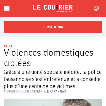
Skip to content
Le Courrier
L'essentiel, autrement
JE M'ABONNE
VAUD
Violences domestiques
ciblées
Grâce à une unité spéciale inédite, la police
lausannoise s’est entretenue et a conseillé
plus d’une centaine de victimes.
MERCREDI 7 JUIN 2023
ACHILLE KARANGWA