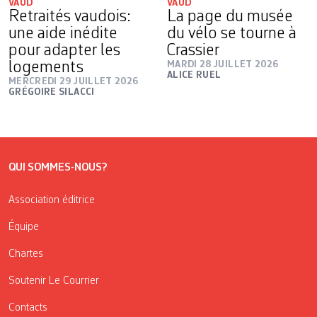
VAUD
VAUD
Retraités vaudois:
La page du musée
une aide inédite
du vélo se tourne à
pour adapter les
Crassier
logements
MARDI 28 JUILLET 2026
ALICE RUEL
MERCREDI 29 JUILLET 2026
GRÉGOIRE SILACCI
QUI SOMMES-NOUS?
Association éditrice
Équipe
Chartes
Soutenir Le Courrier
Contacts