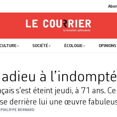
Abo
Le Courrier
L'essentiel
CULTURE
SOCIÉTÉ
ÉCOLOGIE
OPINIONS
 adieu à l’indompté
nçais s’est éteint jeudi, à 71 ans. C
se derrière lui une œuvre fabuleu
-PHILIPPE BERNARD