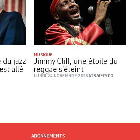
MUSIQUE
e du jazz
Jimmy Cliff, une étoile du
st allé
reggae s’éteint
P
LUNDI 24 NOVEMBRE 2025
ATS/AFP/CO
ABONNEMENTS