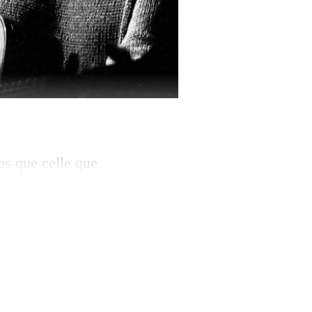
es que celle que
que tout a
s 1994,
 la popularité, il