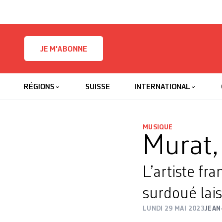
Skip to content
JE M'ABONNE
RÉGIONS
SUISSE
INTERNATIONAL
MUSIQUE
Murat,
L’artiste fra
surdoué lais
LUNDI 29 MAI 2023
JEAN