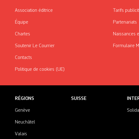
Association éditrice
Tarifs publici
Équipe
Partenariats
Chartes
Naissances e
Soutenir Le Courrier
Formulaire 
Contacts
Politique de cookies (UE)
RÉGIONS
SUISSE
INTE
Genève
Solida
Neuchâtel
Valais