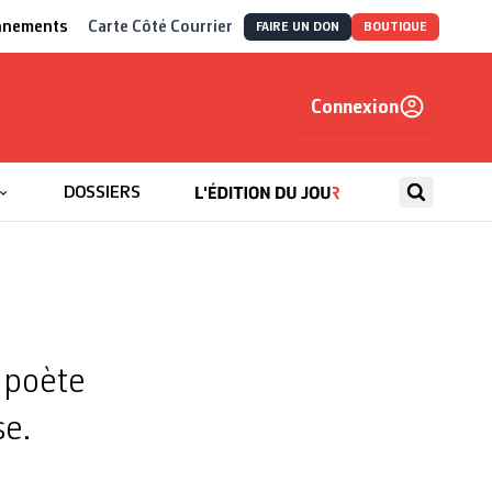
nnements
Carte Côté Courrier
FAIRE UN DON
BOUTIQUE
Connexion
, autrement
DOSSIERS
e poète
se.