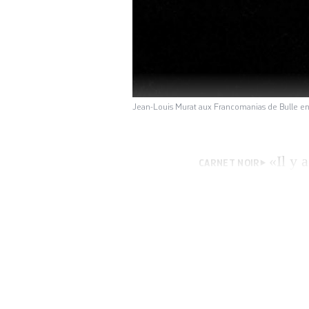
Jean-Louis Murat aux Francomanias de Bulle 
«Il y 
CARNET NOIR
tu viens de nomme
vraiment commenc
l’Auvergnat va se 
vient de […]