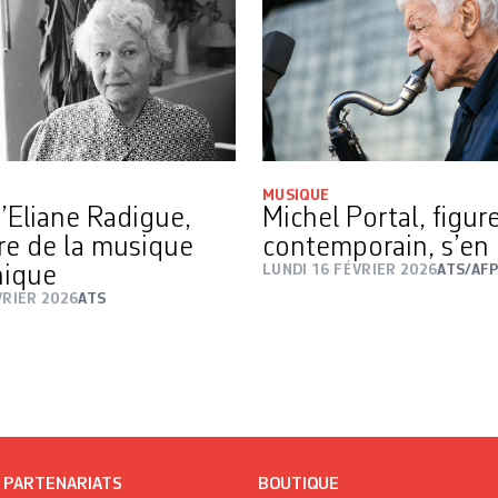
MUSIQUE
’Eliane Radigue,
Michel Portal, figur
re de la musique
contemporain, s’en e
nique
LUNDI 16 FÉVRIER 2026
ATS/AF
VRIER 2026
ATS
/ PARTENARIATS
BOUTIQUE