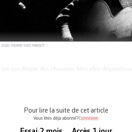
en 2000. PIERRE-YVES MASSOT
a sur ton disque des chansons bien plus dégueulass
r.» C’est par cette remarque, pas très diplomate, 
é avec Jean-Louis Murat. Ce jour-là, au printemp
produire à Fri-Son. L’artiste est alors au sommet de
Pour lire la suite de cet article
Vous êtes déjà abonné?
Connexion
Essai 2 mois
Accès 1 jour