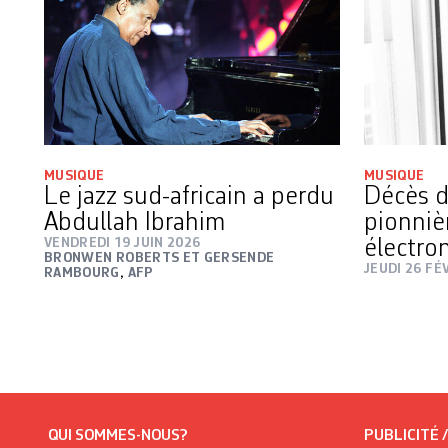
MUSIQUE
MUSIQUE
Le jazz sud-africain a perdu
Décès d
Abdullah Ibrahim
pionniè
VENDREDI 19 JUIN 2026
électro
BRONWEN ROBERTS ET GERSENDE
JEUDI 26 FÉ
RAMBOURG
,
AFP
QUI SOMMES-NOUS?
PUBLICITÉ 