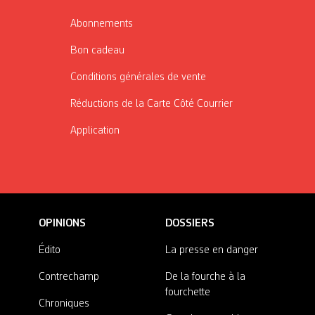
Abonnements
Bon cadeau
Conditions générales de vente
Réductions de la Carte Côté Courrier
Application
OPINIONS
DOSSIERS
Édito
La presse en danger
Contrechamp
De la fourche à la
fourchette
Chroniques