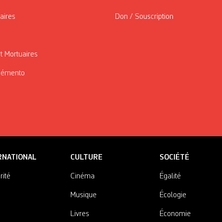
taires
Don / Souscription
t Mortuaires
Mémento
RNATIONAL
CULTURE
SOCIÉTÉ
rité
Cinéma
Égalité
Musique
Écologie
Livres
Économie