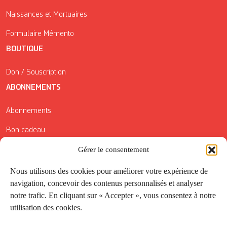
Naissances et Mortuaires
Formulaire Mémento
BOUTIQUE
Don / Souscription
ABONNEMENTS
Abonnements
Bon cadeau
Conditions générales de vente
Gérer le consentement
Réductions de la Carte Côté Courrier
Nous utilisons des cookies pour améliorer votre expérience de
navigation, concevoir des contenus personnalisés et analyser
Application
notre trafic. En cliquant sur « Accepter », vous consentez à notre
utilisation des cookies.