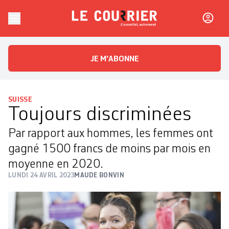
Skip to content
Le Courrier
L'essentiel, autrement
JE M'ABONNE
SUISSE
Toujours discriminées
Par rapport aux hommes, les femmes ont
gagné 1500 francs de moins par mois en
moyenne en 2020.
LUNDI 24 AVRIL 2023
MAUDE BONVIN