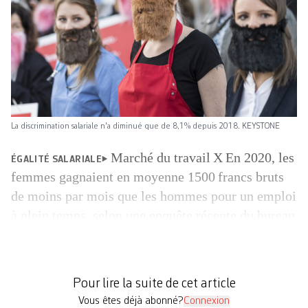
La discrimination salariale n'a diminué que de 8,1% depuis 2018. KEYSTONE
Marché du travail X En 2020, les
ÉGALITÉ SALARIALE
femmes gagnaient en moyenne 1500 francs bruts
de moins par mois que les hommes pour un emploi
à plein temps, selon une enquête récente du bureau
de conseil BSS. Dans le secteur privé, l’écart
atteint 19,5%, contre 15,1% dans le public. La part
de la différence inexpliquée, soit la discrimination
Pour lire la suite de cet article
salariale, […]
Vous êtes déjà abonné?
Connexion