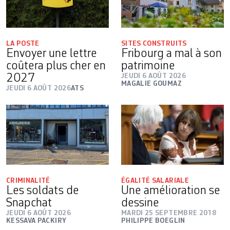
LA POSTE
SITES CONSTRUITS
Envoyer une lettre
Fribourg a mal à son
coûtera plus cher en
patrimoine
2027
JEUDI 6 AOÛT 2026
MAGALIE GOUMAZ
JEUDI 6 AOÛT 2026
ATS
CRIMINALITÉ
ÉGALITÉ SALARIALE
Les soldats de
Une amélioration se
Snapchat
dessine
JEUDI 6 AOÛT 2026
MARDI 25 SEPTEMBRE 2018
KESSAVA PACKIRY
PHILIPPE BOEGLIN