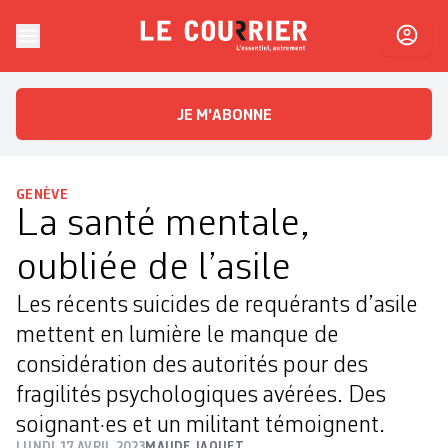
Skip to content
Le Courrier
L'essentiel, autrement
JE M'ABONNE
GENÈVE
La santé mentale,
oubliée de l’asile
Les récents suicides de requérants d’asile
mettent en lumière le manque de
considération des autorités pour des
fragilités psychologiques avérées. Des
soignant·es et un militant témoignent.
LUNDI 17 AVRIL 2023
MAUDE JAQUET