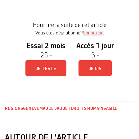
décès du jeune Alireza, hébergé au Foyer de
l’Etoile et dont les risques de suicide étaient
avérés, avait bouleversé l’opinion publique. Un
Pour lire la suite de cet article
mois plus […]
Vous êtes déjà abonné?
Connexion
Essai 2 mois
Accès 1 jour
25.-
3.-
JE TESTE
JE LIS
RÉGIONS
GENÈVE
MAUDE JAQUET
DROITS HUMAINS
ASILE
AUTOUR DE L'ARTICLE