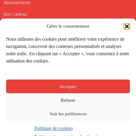
Abonnements
Bon cadeau
Gérer le consentement
Conditions générales de vente
Réductions de la Carte Côté Courrier
Nous utilisons des cookies pour améliorer votre expérience de
navigation, concevoir des contenus personnalisés et analyser
Application
notre trafic. En cliquant sur « Accepter », vous consentez à notre
utilisation des cookies.
Suivez-nous
Accepter
Refuser
Voir les préférences
Politique de cookies
Créé par
Onepixel
&
Wonderweb
&
EPIC