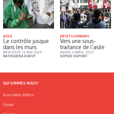
ASILE
DROITS HUMAINS
Le contrôle jusque
Vers une sous-
dans les murs
traitance de l’asile
MERCREDI 14 MAI 2025
MARDI 4 AVRIL 2023
BATHSHEBA HURUY
SOPHIE DUPONT
QUI SOMMES-NOUS?
Association éditrice
Équipe