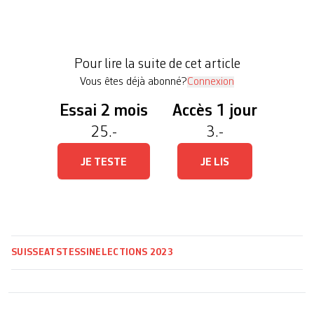
s’annonce encore plus fragmenté. Le centre
parvient à conserver ses 16 sièges et devient
désormais la deuxième force du Grand Conseil
Pour lire la suite de cet article
tessinois suite […]
Vous êtes déjà abonné?
Connexion
Essai 2 mois
Accès 1 jour
25.-
3.-
JE TESTE
JE LIS
SUISSE
ATS
TESSIN
ELECTIONS 2023