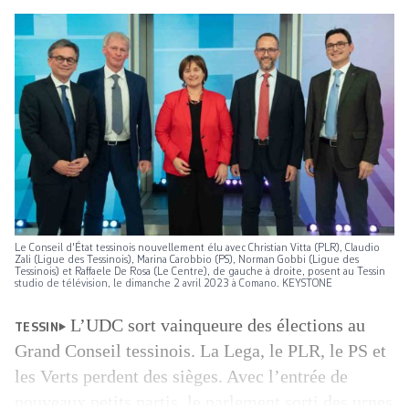
Le Conseil d'État tessinois nouvellement élu avec Christian Vitta (PLR), Claudio
Zali (Ligue des Tessinois), Marina Carobbio (PS), Norman Gobbi (Ligue des
Tessinois) et Raffaele De Rosa (Le Centre), de gauche à droite, posent au Tessin
studio de télévision, le dimanche 2 avril 2023 à Comano. KEYSTONE
L’UDC sort vainqueure des élections au
TESSIN
Grand Conseil tessinois. La Lega, le PLR, le PS et
les Verts perdent des sièges. Avec l’entrée de
nouveaux petits partis, le parlement sorti des urnes