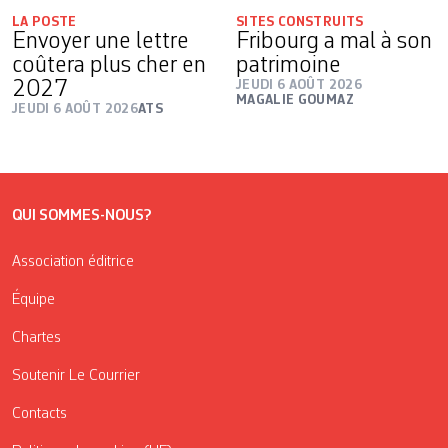
LA POSTE
SITES CONSTRUITS
Envoyer une lettre
Fribourg a mal à son
coûtera plus cher en
patrimoine
2027
JEUDI 6 AOÛT 2026
MAGALIE GOUMAZ
JEUDI 6 AOÛT 2026
ATS
QUI SOMMES-NOUS?
Association éditrice
Équipe
Chartes
Soutenir Le Courrier
Contacts