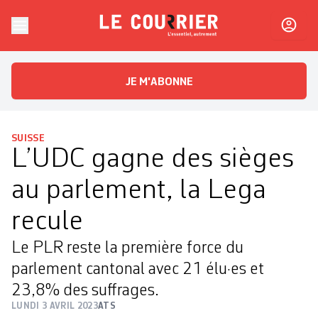
Skip to content
Le Courrier
L'essentiel, autrement
JE M'ABONNE
SUISSE
L’UDC gagne des sièges
au parlement, la Lega
recule
Le PLR reste la première force du
parlement cantonal avec 21 élu·es et
23,8% des suffrages.
LUNDI 3 AVRIL 2023
ATS