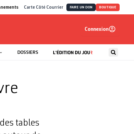
nnements
Carte Côté Courrier
FAIRE UN DON
BOUTIQUE
Connexion
, autrement
DOSSIERS
vre
 des tables