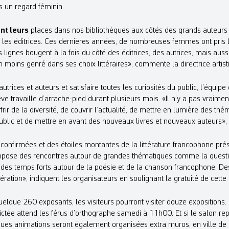
s un regard féminin.
ent leurs
places dans nos bibliothèques aux côtés des grands auteurs 
 les éditrices. Ces dernières années, de nombreuses femmes ont pris 
 lignes bougent à la fois du côté des éditrices, des autrices, mais aussi
 moins genré dans ses choix littéraires», commente la directrice artist
utrices et auteurs et satisfaire toutes les curiosités du public, l’équi
ve travaille d’arrache-pied durant plusieurs mois. «Il n’y a pas vraime
offrir de la diversité, de couvrir l’actualité, de mettre en lumière des t
ublic et de mettre en avant des nouveaux livres et nouveaux auteurs»,
onfirmées et des étoiles montantes de la littérature francophone prés
ropose des rencontres autour de grandes thématiques comme la questio
e des temps forts autour de la poésie et de la chanson francophone. D
ion», indiquent les organisateurs en soulignant la gratuité de cette é
uelque 260 exposants, les visiteurs pourront visiter douze expositions
dictée attend les férus d’orthographe samedi à 11h00. Et si le salon re
ues animations seront également organisées extra muros, en ville de 