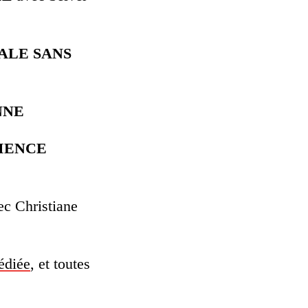
IALE SANS
NNE
RIENCE
ec Christiane
édiée
, et toutes