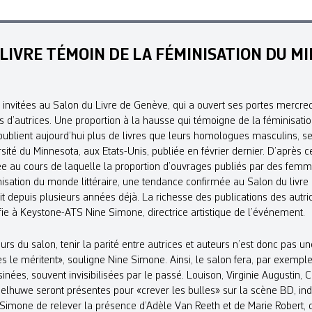
LIVRE TÉMOIN DE LA FÉMINISATION DU MI
invitées au Salon du Livre de Genève, qui a ouvert ses portes mercre
us d’autrices. Une proportion à la hausse qui témoigne de la féminisati
publient aujourd’hui plus de livres que leurs homologues masculins, s
sité du Minnesota, aux Etats-Unis, publiée en février dernier. D’après c
ée au cours de laquelle la proportion d’ouvrages publiés par des fem
sation du monde littéraire, une tendance confirmée au Salon du livre
t depuis plusieurs années déjà. La richesse des publications des autr
nfie à Keystone-ATS Nine Simone, directrice artistique de l’événement.
s du salon, tenir la parité entre autrices et auteurs n’est donc pas un
es le méritent», souligne Nine Simone. Ainsi, le salon fera, par exempl
inées, souvent invisibilisées par le passé. Louison, Virginie Augustin,
lhuwe seront présentes pour «crever les bulles» sur la scène BD, ind
 Simone de relever la présence d’Adèle Van Reeth et de Marie Robert, 