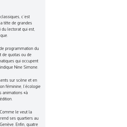
classiques, c’est
la tête de grandes
 du lectorat qui est,
ique.
pe de programmation du
nt de quotas ou de
hématiques qui occupent
 indique Nine Simone.
ents sur scène et en
n féminine, l’écologie
es animations «à
dition.
. Comme le veut la
prend ses quartiers au
Genève. Enfin, quatre