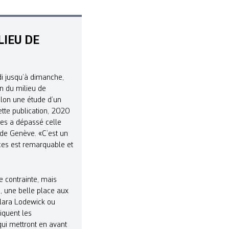
LIEU DE
di jusqu’à dimanche,
on du milieu de
elon une étude d’un
ette publication, 2020
mes a dépassé celle
 de Genève. «C’est un
ices est remarquable et
e contrainte, mais
e, une belle place aux
 Clara Lodewick ou
iquent les
qui mettront en avant