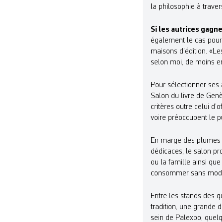
la philosophie à traver
Si les autrices gagn
également le cas pour
maisons d’édition. «Les
selon moi, de moins en
Pour sélectionner ses a
Salon du livre de Genè
critères outre celui d’
voire préoccupent le p
En marge des plumes c
dédicaces, le salon p
ou la famille ainsi qu
consommer sans modérat
Entre les stands des q
tradition, une grande 
sein de Palexpo, quelq