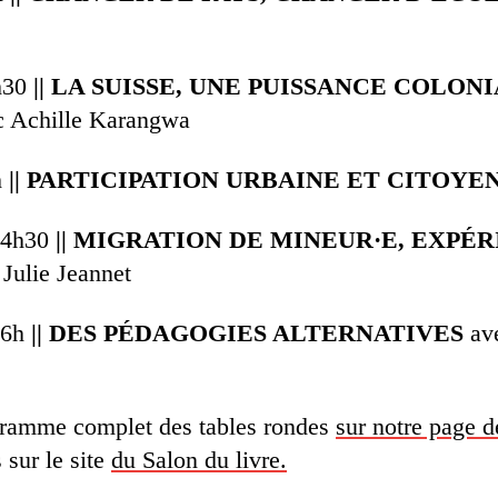
h30
|| LA SUISSE, UNE PUISSANCE COLON
c Achille Karangwa
h
|| PARTICIPATION URBAINE ET CITOYE
14h30
|| MIGRATION DE MINEUR·E, EXPÉ
 Julie Jeannet
16h
|| DES PÉDAGOGIES ALTERNATIVES
av
gramme complet des tables rondes
sur notre page d
 sur le site
du Salon du livre.