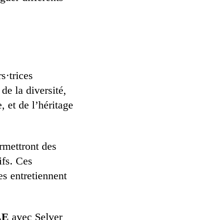
s·trices
de la diversité,
, et de l’héritage
ermettront des
ifs. Ces
es entretiennent
LE
avec Selver