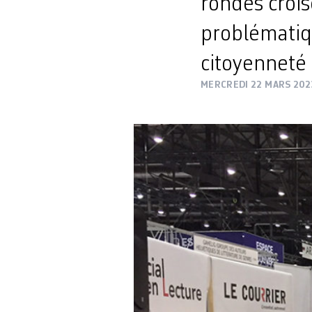
rondes crois
problématiqu
citoyenneté 
MERCREDI 22 MARS 202