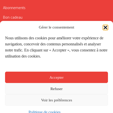
Abonnements
Bon cadeau
Gérer le consentement
Conditions générales de vente
Réductions de la Carte Côté Courrier
Nous utilisons des cookies pour améliorer votre expérience de
navigation, concevoir des contenus personnalisés et analyser
Application
notre trafic. En cliquant sur « Accepter », vous consentez à notre
utilisation des cookies.
Suivez-nous
Accepter
Refuser
Voir les préférences
Politique de cookies