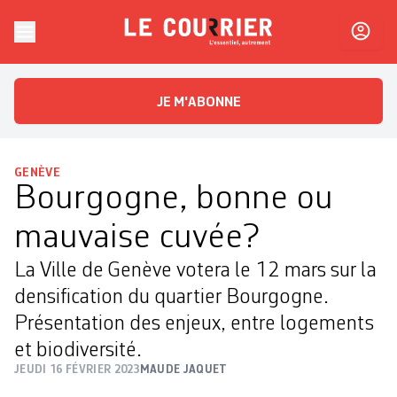
Skip to content
Le Courrier
L'essentiel, autrement
JE M'ABONNE
GENÈVE
Bourgogne, bonne ou
mauvaise cuvée?
La Ville de Genève votera le 12 mars sur la
densification du quartier Bourgogne.
Présentation des enjeux, entre logements
et biodiversité.
JEUDI 16 FÉVRIER 2023
MAUDE JAQUET