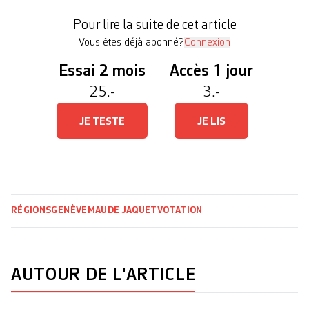
positionner la population de la Ville de Genève le
Pour lire la suite de cet article
12 mars prochain. Ces parcelles du […]
Vous êtes déjà abonné?
Connexion
Essai 2 mois
Accès 1 jour
25.-
3.-
JE TESTE
JE LIS
RÉGIONS
GENÈVE
MAUDE JAQUET
VOTATION
AUTOUR DE L'ARTICLE