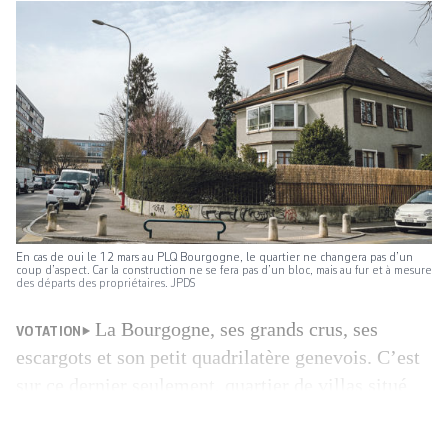
En cas de oui le 12 mars au PLQ Bourgogne, le quartier ne changera pas d’un
coup d’aspect. Car la construction ne se fera pas d’un bloc, mais au fur et à mesure
des départs des propriétaires. JPDS
La Bourgogne, ses grands crus, ses
VOTATION
escargots et son petit quadrilatère genevois. C’est
sur ce dernier seulement, quartier de villas situé
entre la rue du même nom, la route des Franchises,
l’avenue Soret et la rue du Dauphiné, que devra se