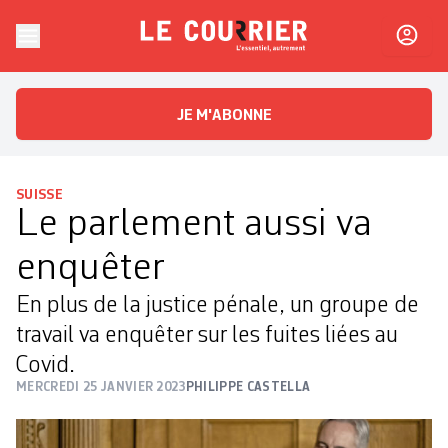
Skip to content
Le Courrier
L'essentiel, autrement
JE M'ABONNE
SUISSE
Le parlement aussi va
enquêter
En plus de la justice pénale, un groupe de
travail va enquêter sur les fuites liées au
Covid.
MERCREDI 25 JANVIER 2023
PHILIPPE CASTELLA