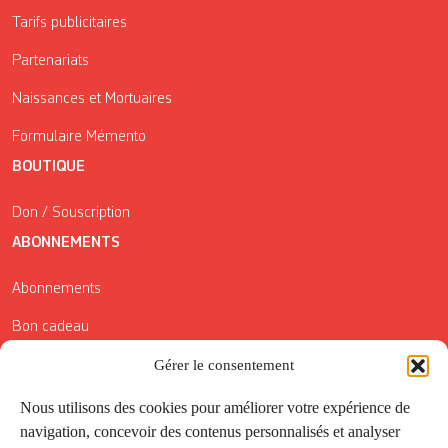
Tarifs publicitaires
Partenariats
Naissances et Mortuaires
Formulaire Mémento
BOUTIQUE
Don / Souscription
ABONNEMENTS
Abonnements
Bon cadeau
Conditions générales de vente
Gérer le consentement
Réductions de la Carte Côté Courrier
Nous utilisons des cookies pour améliorer votre expérience de
navigation, concevoir des contenus personnalisés et analyser
Application