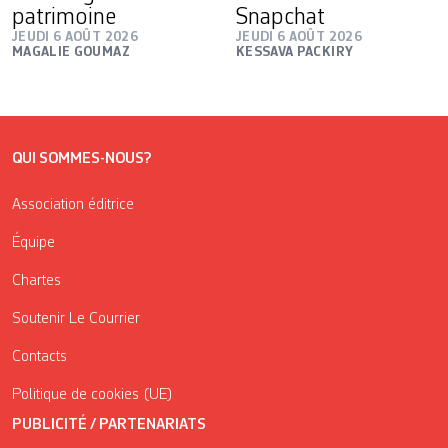
patrimoine
Snapchat
JEUDI 6 AOÛT 2026
JEUDI 6 AOÛT 2026
MAGALIE GOUMAZ
KESSAVA PACKIRY
QUI SOMMES-NOUS?
Association éditrice
Équipe
Chartes
Soutenir Le Courrier
Contacts
Politique de cookies (UE)
PUBLICITÉ / PARTENARIATS