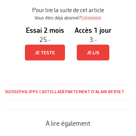
nombreux échanges de courriels à ce sujet entre
Pour lire la suite de cet article
l’ancien porte-parole d’Alain Berset, […]
Vous êtes déjà abonné?
Connexion
Essai 2 mois
Accès 1 jour
25.-
3.-
JE TESTE
JE LIS
SUISSE
PHILIPPE CASTELLA
DÉPARTEMENT D'ALAIN BERSET
A lire également