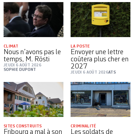
CLIMAT
LA POSTE
Nous n’avons pas le
Envoyer une lettre
temps, M. Rösti
coûtera plus cher en
JEUDI 6 AOÛT 2026
2027
SOPHIE DUPONT
JEUDI 6 AOÛT 2026
ATS
SITES CONSTRUITS
CRIMINALITÉ
Fribourg a mal à son
Les soldats de