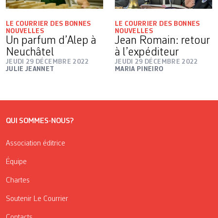
LE COURRIER DES BONNES
LE COURRIER DES BONNES
NOUVELLES
NOUVELLES
Un parfum d’Alep à
Jean Romain: retour
Neuchâtel
à l’expéditeur
JEUDI 29 DÉCEMBRE 2022
JEUDI 29 DÉCEMBRE 2022
JULIE JEANNET
MARIA PINEIRO
QUI SOMMES-NOUS?
Association éditrice
Équipe
Chartes
Soutenir Le Courrier
Contacts