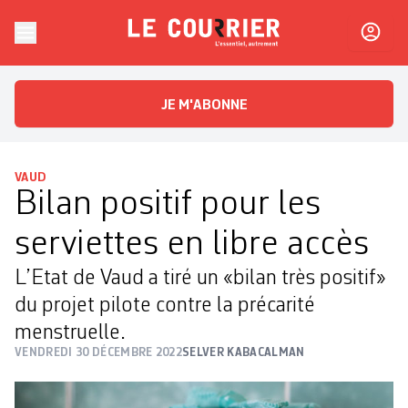
Skip to content
Le Courrier
L'essentiel, autrement
JE M'ABONNE
VAUD
Bilan positif pour les
serviettes en libre accès
L’Etat de Vaud a tiré un «bilan très positif»
du projet pilote contre la précarité
menstruelle.
VENDREDI 30 DÉCEMBRE 2022
SELVER KABACALMAN