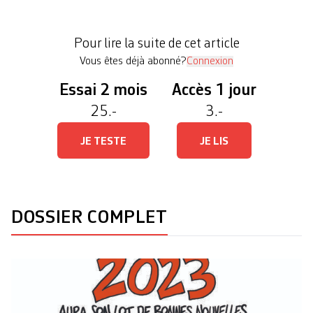
menstruels dans les lieux de formation», conclut
l’évaluation publiée récemment. Lancé en juin
Pour lire la suite de cet article
[…]
Vous êtes déjà abonné?
Connexion
Essai 2 mois
Accès 1 jour
25.-
3.-
JE TESTE
JE LIS
DOSSIER COMPLET