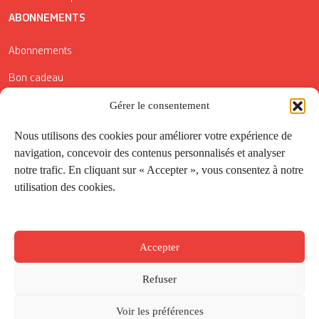
ABONNEMENTS
Abonnements
Bon cadeau
Gérer le consentement
Conditions générales de vente
Réductions de la Carte Côté Courrier
Nous utilisons des cookies pour améliorer votre expérience de
navigation, concevoir des contenus personnalisés et analyser
Application
notre trafic. En cliquant sur « Accepter », vous consentez à notre
utilisation des cookies.
Suivez-nous
Accepter
Refuser
Voir les préférences