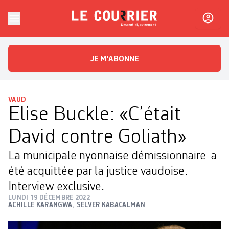
Skip to content
Le Courrier
L'essentiel, autrement
JE M'ABONNE
VAUD
Elise Buckle: «C’était
David contre Goliath»
La municipale nyonnaise démissionnaire a
été acquittée par la justice vaudoise.
Interview exclusive.
LUNDI 19 DÉCEMBRE 2022
ACHILLE KARANGWA
,
SELVER KABACALMAN