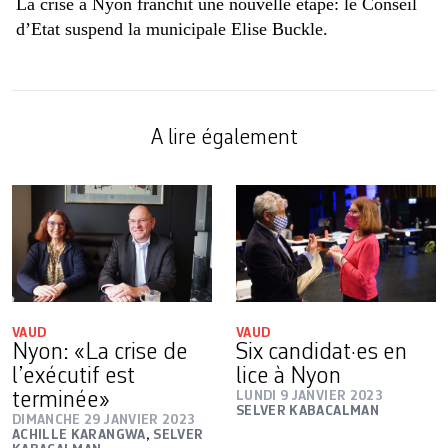
La crise à Nyon franchit une nouvelle étape: le Conseil
d’Etat suspend la municipale Elise Buckle.
A lire également
VAUD
VAUD
Nyon: «La crise de
Six candidat·es en
l’exécutif est
lice à Nyon
terminée»
LUNDI 9 JANVIER 2023
SELVER KABACALMAN
DIMANCHE 29 JANVIER 2023
ACHILLE KARANGWA
,
SELVER