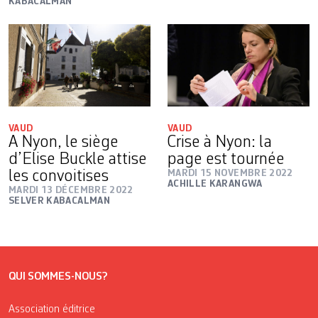
KABACALMAN
VAUD
VAUD
A Nyon, le siège
Crise à Nyon: la
d’Elise Buckle attise
page est tournée
les convoitises
MARDI 15 NOVEMBRE 2022
ACHILLE KARANGWA
MARDI 13 DÉCEMBRE 2022
SELVER KABACALMAN
QUI SOMMES-NOUS?
Association éditrice