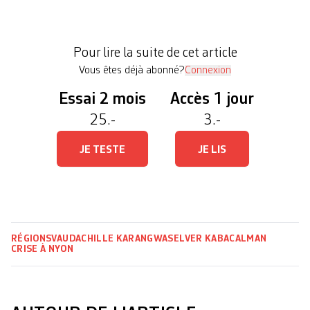
entrée en fonction. Interview exclusive. Vous avez
été blanchie. L’ordonnance de classement
reconnaît quelques maladresses de votre part, mais
Pour lire la suite de cet article
[…]
Vous êtes déjà abonné?
Connexion
Essai 2 mois
Accès 1 jour
25.-
3.-
JE TESTE
JE LIS
RÉGIONS
VAUD
ACHILLE KARANGWA
SELVER KABACALMAN
CRISE À NYON