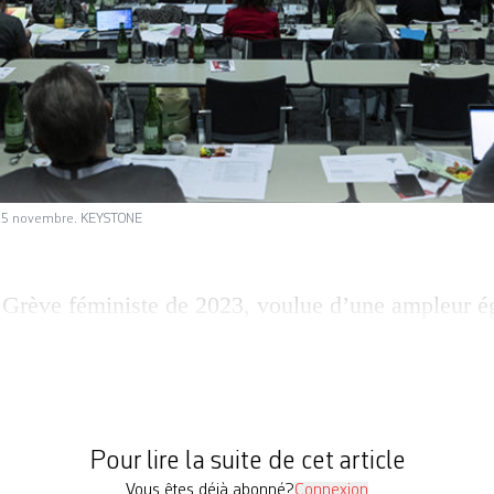
e 25 novembre. KEYSTONE
 Grève ­féministe de 2023, voulue d’une ampleur ég
se. Les 25 et 26 novembre, le Congrès de l’Union 
ement annoncé son lancement. La communication, 
 plutôt que des collectifs de la Grève féministe, a
 […]
Pour lire la suite de cet article
Vous êtes déjà abonné?
Connexion