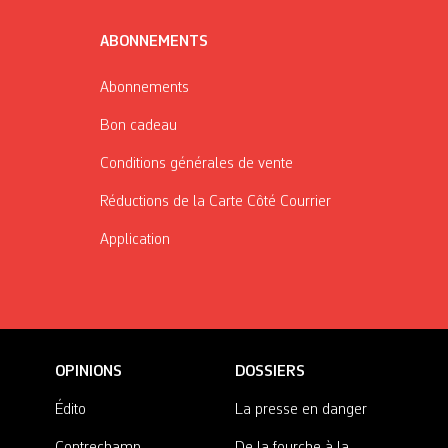
ABONNEMENTS
Abonnements
Bon cadeau
Conditions générales de vente
Réductions de la Carte Côté Courrier
Application
OPINIONS
DOSSIERS
Édito
La presse en danger
Contrechamp
De la fourche à la