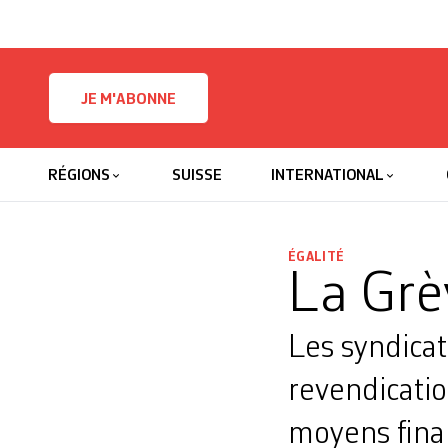
Skip to content
JE M'ABONNE
RÉGIONS
SUISSE
INTERNATIONAL
ÉGALITÉ
La Grèv
Les syndicat
revendicatio
moyens finan