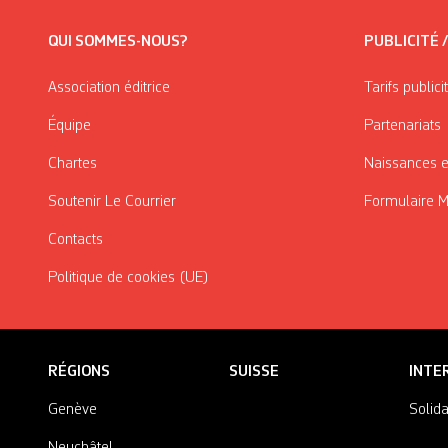
QUI SOMMES-NOUS?
PUBLICITÉ 
Association éditrice
Tarifs publici
Équipe
Partenariats
Chartes
Naissances e
Soutenir Le Courrier
Formulaire 
Contacts
Politique de cookies (UE)
RÉGIONS
SUISSE
INTE
Genève
Solida
Neuchâtel