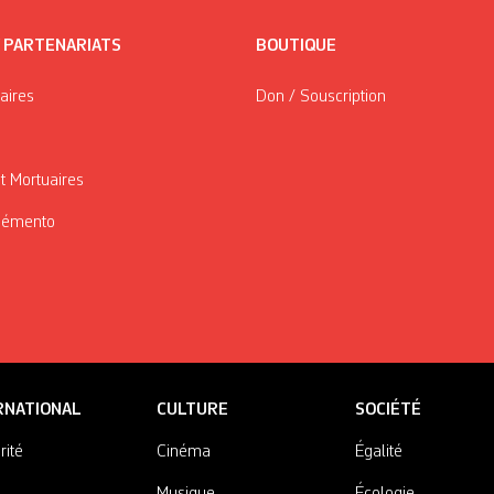
/ PARTENARIATS
BOUTIQUE
taires
Don / Souscription
t Mortuaires
Mémento
RNATIONAL
CULTURE
SOCIÉTÉ
rité
Cinéma
Égalité
Musique
Écologie