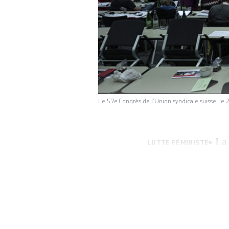
Le 57e Congrès de l’Union syndicale suisse, l
La
LUTTE FÉMINISTE
2019, se concréti
(USS) a officiell
faitière syndicale
l’a un peu oublié