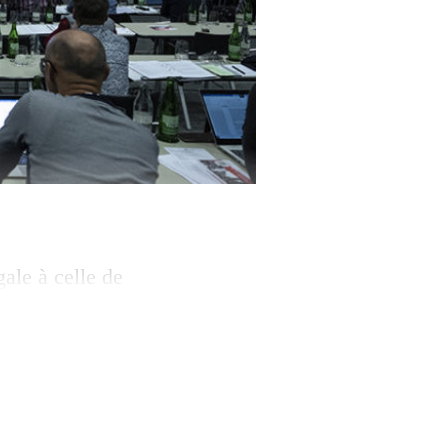
ale à celle de
syndicale suisse
venant de la
 pu surprendre. «On