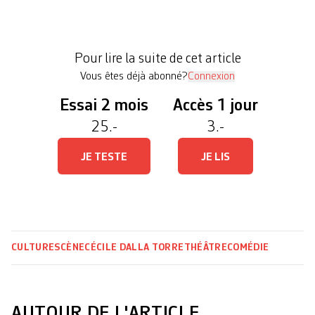
Pohlhammer et Pierre Mifsud dans une petite loge
de la Comédie de Genève, à une semaine de la
première de Vers l’Oiseau vert, est rare. D’abord
Pour lire la suite de cet article
parce que l’humour des trois comédien·nes […]
Vous êtes déjà abonné?
Connexion
Essai 2 mois
Accès 1 jour
25.-
3.-
JE TESTE
JE LIS
CULTURE
SCÈNE
CÉCILE DALLA TORRE
THÉÂTRE
COMÉDIE
AUTOUR DE L'ARTICLE