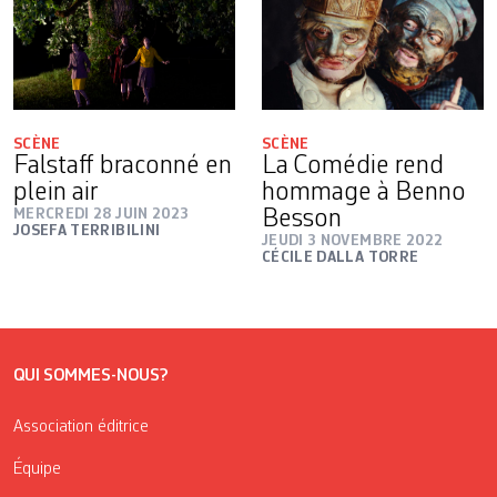
SCÈNE
SCÈNE
Falstaff braconné en
La Comédie rend
plein air
hommage à Benno
MERCREDI 28 JUIN 2023
Besson
JOSEFA TERRIBILINI
JEUDI 3 NOVEMBRE 2022
CÉCILE DALLA TORRE
QUI SOMMES-NOUS?
Association éditrice
Équipe