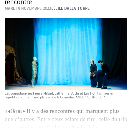
rencontre.
MARDI 8 NOVEMBRE 2022
CÉCILE DALLA TORRE
Les comédien·nes Pierre Mifsud, Catherine Büchi et Léa Pohlhammer en
répétition sur le grand plateau de la Comédie. ANOUK SCHNEIDER
Il y a des rencontres qui marquent plus
THÉÂTRE
que d’autres. Entre deux éclats de rire, celle du trio
de comédien·nes Catherine Büchi, Léa