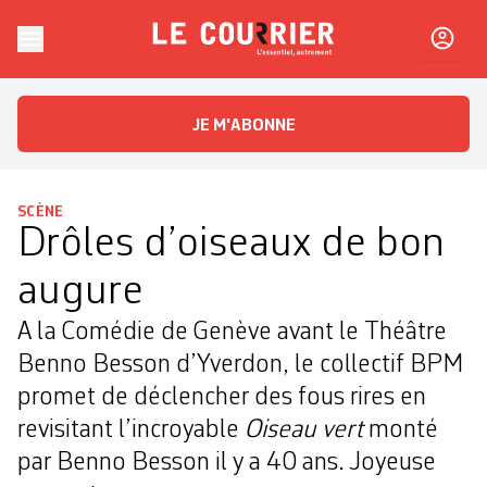
Skip to content
Le Courrier
L'essentiel, autrement
JE M'ABONNE
SCÈNE
Drôles d’oiseaux de bon
augure
A la Comédie de Genève avant le Théâtre
Benno Besson d’Yverdon, le collectif BPM
promet de déclencher des fous rires en
revisitant l’incroyable
Oiseau vert
monté
par Benno Besson il y a 40 ans. Joyeuse