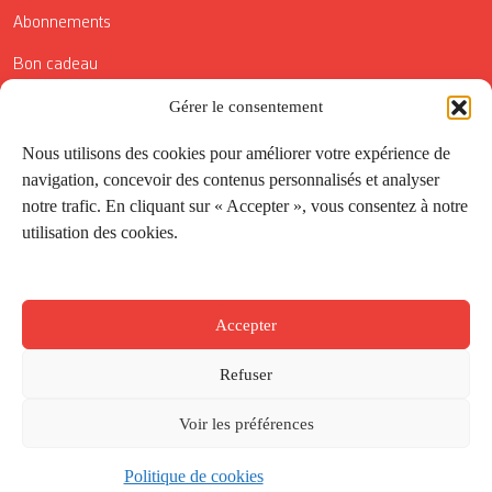
Abonnements
Bon cadeau
Conditions générales de vente
Gérer le consentement
Réductions de la Carte Côté Courrier
Nous utilisons des cookies pour améliorer votre expérience de
navigation, concevoir des contenus personnalisés et analyser
Application
notre trafic. En cliquant sur « Accepter », vous consentez à notre
utilisation des cookies.
Suivez-nous
Accepter
Refuser
Voir les préférences
Politique de cookies