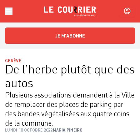
Skip to content
Le Courrier
L'essentiel, autrement
JE M'ABONNE
GENÈVE
De l’herbe plutôt que des
autos
Plusieurs associations demandent à la Ville
de remplacer des places de parking par
des bandes végétalisées aux quatre coins
de la commune.
LUNDI 10 OCTOBRE 2022
MARIA PINEIRO