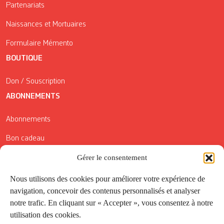
Partenariats
Naissances et Mortuaires
Formulaire Mémento
BOUTIQUE
Don / Souscription
ABONNEMENTS
Abonnements
Bon cadeau
Gérer le consentement
Conditions générales de vente
Réductions de la Carte Côté Courrier
Nous utilisons des cookies pour améliorer votre expérience de
navigation, concevoir des contenus personnalisés et analyser
Application
notre trafic. En cliquant sur « Accepter », vous consentez à notre
utilisation des cookies.