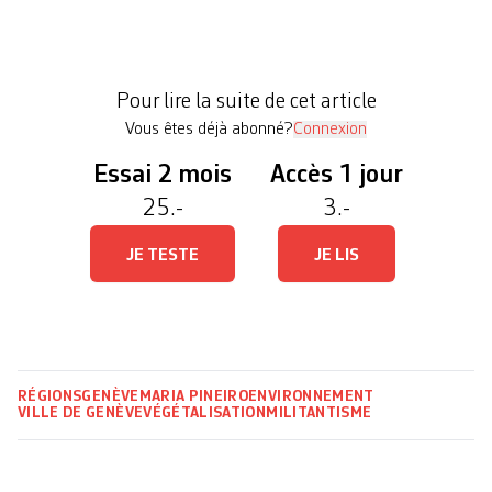
des Eaux-Vives (VAEV), qu’elles ont présenté un
projet de «végétalisation express». La proposition
est simple: supprimer 32 places de stationnement
Pour lire la suite de cet article
dans […]
Vous êtes déjà abonné?
Connexion
Essai 2 mois
Accès 1 jour
25.-
3.-
JE TESTE
JE LIS
RÉGIONS
GENÈVE
MARIA PINEIRO
ENVIRONNEMENT
VILLE DE GENÈVE
VÉGÉTALISATION
MILITANTISME