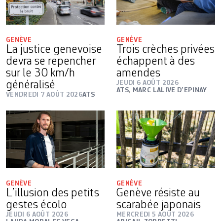
GENÈVE
GENÈVE
La justice genevoise
Trois crèches privées
devra se repencher
échappent à des
sur le 30 km/h
amendes
généralisé
JEUDI 6 AOÛT 2026
ATS
,
MARC LALIVE D’EPINAY
VENDREDI 7 AOÛT 2026
ATS
GENÈVE
GENÈVE
L’illusion des petits
Genève résiste au
gestes écolo
scarabée japonais
JEUDI 6 AOÛT 2026
MERCREDI 5 AOÛT 2026