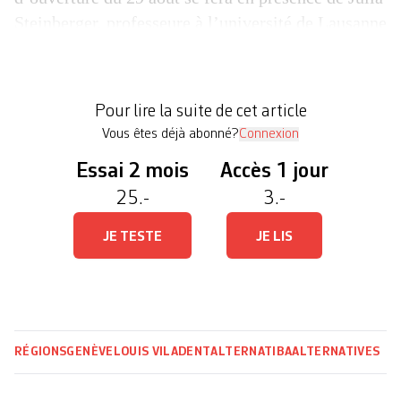
Steinberger, professeure à l’université de Lausanne
et l’une des auteu·rices du dernier rapport du
GIEC (Groupe d’experts intergouvernemental sur
l’évolution du climat). «Nous subissons déjà
Pour lire la suite de cet article
partout dans le monde, les premiers impacts […]
Vous êtes déjà abonné?
Connexion
Essai 2 mois
Accès 1 jour
25.-
3.-
JE TESTE
JE LIS
RÉGIONS
GENÈVE
LOUIS VILADENT
ALTERNATIBA
ALTERNATIVES