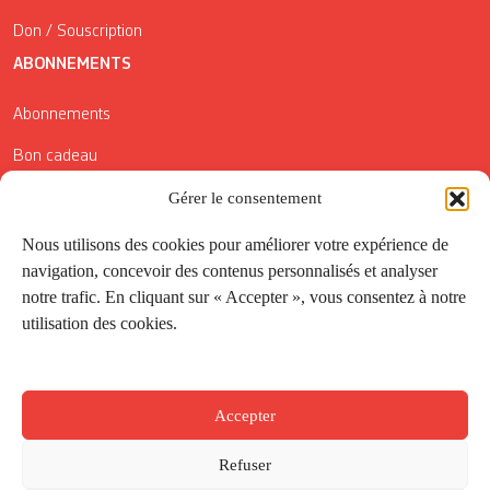
Don / Souscription
ABONNEMENTS
Abonnements
Bon cadeau
Conditions générales de vente
Gérer le consentement
Réductions de la Carte Côté Courrier
Nous utilisons des cookies pour améliorer votre expérience de
navigation, concevoir des contenus personnalisés et analyser
Application
notre trafic. En cliquant sur « Accepter », vous consentez à notre
utilisation des cookies.
Suivez-nous
Accepter
Refuser