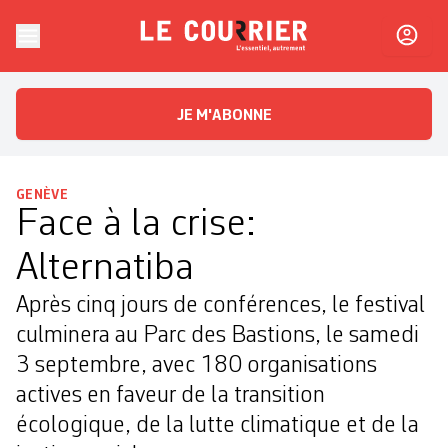
Skip to content
Le Courrier
L'essentiel, autrement
JE M'ABONNE
GENÈVE
Face à la crise:
Alternatiba
Après cinq jours de conférences, le festival
culminera au Parc des Bastions, le samedi
3 septembre, avec 180 organisations
actives en faveur de la transition
écologique, de la lutte climatique et de la