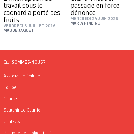
travail sous le
passage en force
cagnard a porté ses
dénoncé
fruits
MERCREDI 24 JUIN 2026
MARIA PINEIRO
VENDREDI 3 JUILLET 2026
MAUDE JAQUET
QUI SOMMES-NOUS?
Association éditrice
Équipe
Chartes
Soutenir Le Courrier
Contacts
Politique de cookies (UE)