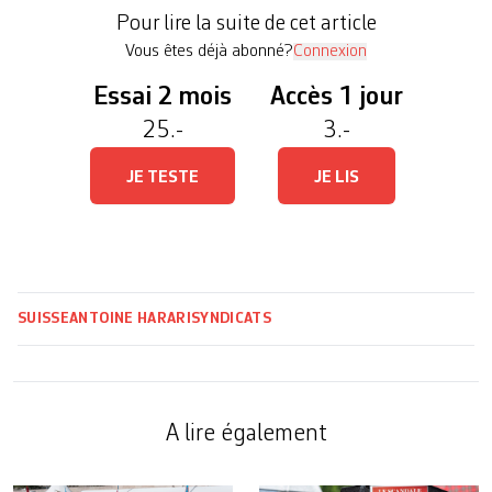
le centre de Genève, a été achevé en 2019. En face
Pour lire la suite de cet article
de […]
Vous êtes déjà abonné?
Connexion
Essai 2 mois
Accès 1 jour
25.-
3.-
JE TESTE
JE LIS
SUISSE
ANTOINE HARARI
SYNDICATS
A lire également