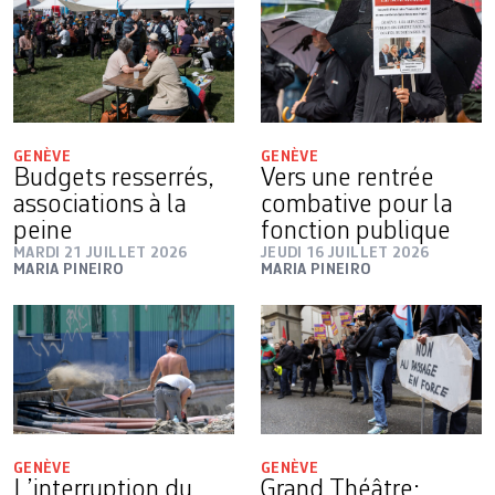
GENÈVE
GENÈVE
Budgets resserrés,
Vers une rentrée
associations à la
combative pour la
peine
fonction publique
MARDI 21 JUILLET 2026
JEUDI 16 JUILLET 2026
MARIA PINEIRO
MARIA PINEIRO
GENÈVE
GENÈVE
L’interruption du
Grand Théâtre: