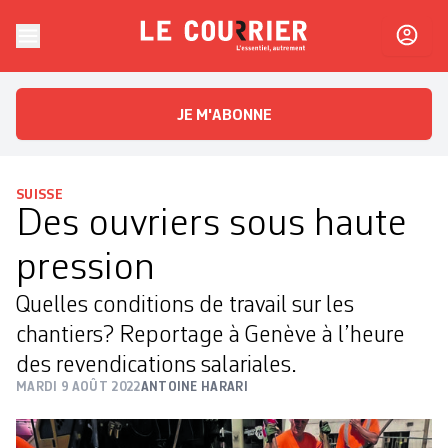
Skip to content
Le Courrier
L'essentiel, autrement
JE M'ABONNE
SUISSE
Des ouvriers sous haute
pression
Quelles conditions de travail sur les
chantiers? Reportage à Genève à l’heure
des revendications salariales.
MARDI 9 AOÛT 2022
ANTOINE HARARI