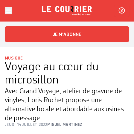
Skip to content
Le Courrier
L'essentiel, autrement
JE M'ABONNE
MUSIQUE
Voyage au cœur du
microsillon
Avec Grand Voyage, atelier de gravure de
vinyles, Loris Ruchet propose une
alternative locale et abordable aux usines
de pressage.
JEUDI 14 JUILLET 2022
MIGUEL MARTINEZ