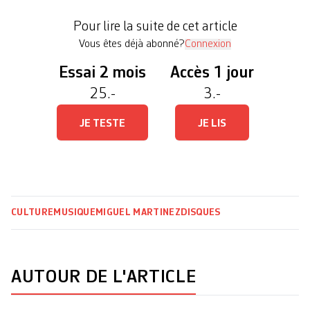
simple, explique Loris Ruchet, fondateur de Grand
Pour lire la suite de cet article
Voyage. Il […]
Vous êtes déjà abonné?
Connexion
Essai 2 mois
Accès 1 jour
25.-
3.-
JE TESTE
JE LIS
CULTURE
MUSIQUE
MIGUEL MARTINEZ
DISQUES
AUTOUR DE L'ARTICLE