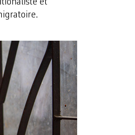
tionaliste et
igratoire.