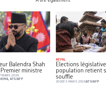
A lire également
NÉPAL
eur Balendra Shah
Elections législative
 Premier ministre
population retient 
7 MARS 2026
souffle
THEMA
,
ATS/AFP
JEUDI 5 MARS 2026
ATS/AFP