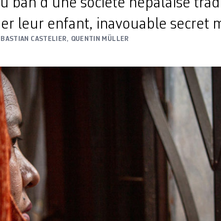
u ban d’une société népalaise tradi
er leur enfant, inavouable secret m
EBASTIAN CASTELIER
,
QUENTIN MÜLLER