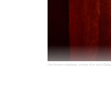
Une femme népalaise, victime d’un viol à Dubai,
Kasmitha se
NÉPAL
heures de bus de l
des siens, cette 
d’un homme qui a 