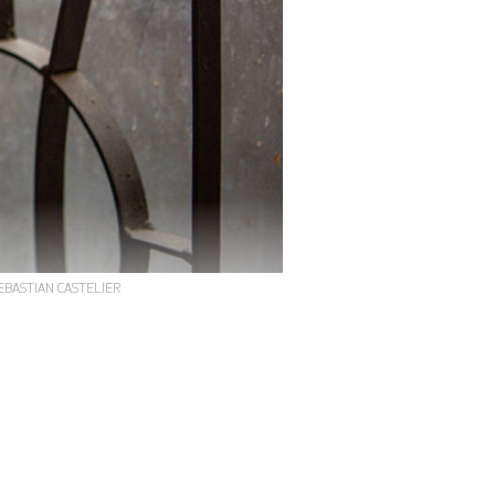
. SEBASTIAN CASTELIER
malaya, à 20
lage natal. Loin
ssée par l’acte