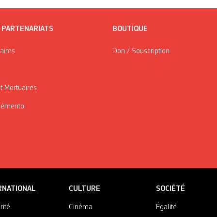
/ PARTENARIATS
BOUTIQUE
taires
Don / Souscription
t Mortuaires
Mémento
RNATIONAL
CULTURE
SOCIÉTÉ
rité
Cinéma
Égalité