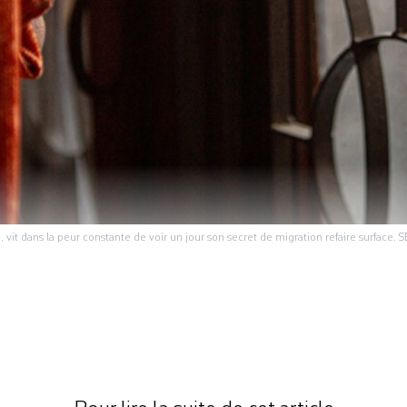
 vit dans la peur constante de voir un jour son secret de migration refaire surface
 terre dans un hameau isolé sur les flancs de l’Hi
a capitale, Katmandou, et à trois heures de son vil
jeune femme de 29 ans mène une vie anonyme, fraca
vu en sa féminité un objet […]