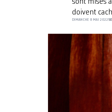
sont mises a
doivent cach
DIMANCHE 8 MAI 2022
S