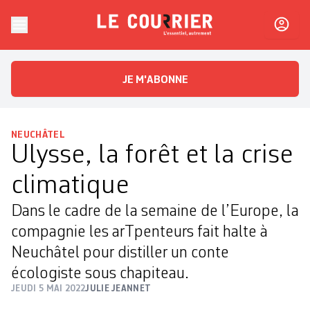
Skip to content
Le Courrier
L'essentiel, autrement
JE M'ABONNE
NEUCHÂTEL
Ulysse, la forêt et la crise
climatique
Dans le cadre de la semaine de l’Europe, la
compagnie les arTpenteurs fait halte à
Neuchâtel pour distiller un conte
écologiste sous chapiteau.
JEUDI 5 MAI 2022
JULIE JEANNET