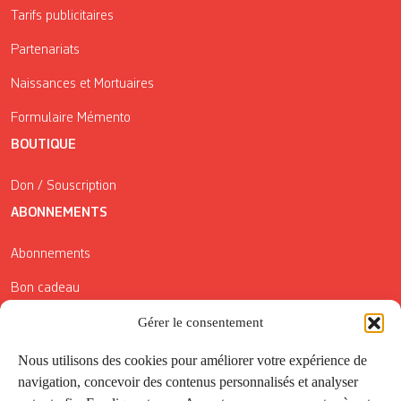
Tarifs publicitaires
Partenariats
Naissances et Mortuaires
Formulaire Mémento
BOUTIQUE
Don / Souscription
ABONNEMENTS
Abonnements
Bon cadeau
Conditions générales de vente
Gérer le consentement
Réductions de la Carte Côté Courrier
Nous utilisons des cookies pour améliorer votre expérience de
navigation, concevoir des contenus personnalisés et analyser
Application