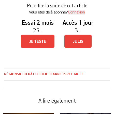
guidées et conférences sur le thème de l’eau. L’eau
Pour lire la suite de cet article
que l’on boit, celle qui traverse les villes […]
Vous êtes déjà abonné?
Connexion
Essai 2 mois
Accès 1 jour
25.-
3.-
JE TESTE
JE LIS
RÉGIONS
NEUCHÂTEL
JULIE JEANNET
SPECTACLE
A lire également