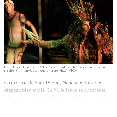
Dans "If, une Odyssée verte", les humains sont immobiles mais la forêt est en
marche. Ici, Thierry Crozat joue un arbre. FELIX IMHOF
Du 5 au 15 mai, Neuchâtel hisse le
SPECTACLE
drapeau bleu étoilé. La Ville lance sa quatrième
édition de la Semaine de l’Europe. L’occasion de
mettre en valeur les liens qu’elle entretient avec ce
territoire. Au programme: spectacles, visites