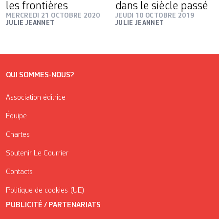
les frontières
dans le siècle passé
MERCREDI 21 OCTOBRE 2020
JEUDI 10 OCTOBRE 2019
JULIE JEANNET
JULIE JEANNET
QUI SOMMES-NOUS?
Association éditrice
Équipe
Chartes
Soutenir Le Courrier
Contacts
Politique de cookies (UE)
PUBLICITÉ / PARTENARIATS