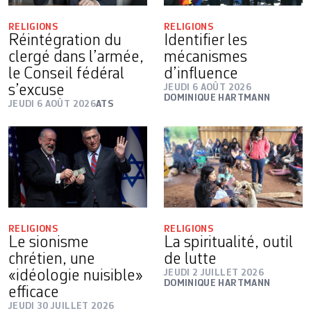
RELIGIONS
RELIGIONS
Réintégration du
Identifier les
clergé dans l’armée,
mécanismes
le Conseil fédéral
d’influence
s’excuse
JEUDI 6 AOÛT 2026
DOMINIQUE HARTMANN
JEUDI 6 AOÛT 2026
ATS
RELIGIONS
RELIGIONS
Le sionisme
La spiritualité, outil
chrétien, une
de lutte
«idéologie nuisible»
JEUDI 2 JUILLET 2026
DOMINIQUE HARTMANN
efficace
JEUDI 30 JUILLET 2026