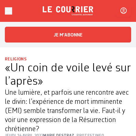
Skip to content
Le Courrier
L'essentiel, autrement
JE M'ABONNE
RELIGIONS
«Un coin de voile levé sur
l’après»
Une lumière, et parfois une rencontre avec
le divin: l’expérience de mort imminente
(EMI) semble transformer la vie. Faut-il y
voir une expression de la Résurrection
chrétienne?
JEUDI 14 AVRIL 2022
MARIE DESTRAZ
PROTESTINFO