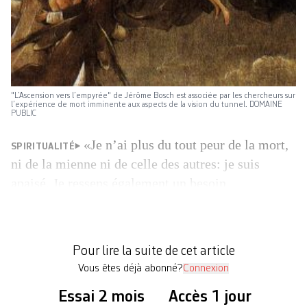
"L’Ascension vers l’empyrée" de Jérôme Bosch est associée par les chercheurs sur
l’expérience de mort imminente aux aspects de la vision du tunnel. DOMAINE
PUBLIC
«Je n’ai plus du tout peur de la mort,
SPIRITUALITÉ
ni de la mienne ni de celle des autres: je suis
apaisé. Je ressens également un besoin
irrépressible de me mettre au service des gens et le
désir de faire quelque chose de mieux de cette
deuxième vie qui m’est offerte, de cette partie
Pour lire la suite de cet article
gratuite», explique […]
Vous êtes déjà abonné?
Connexion
Essai 2 mois
Accès 1 jour