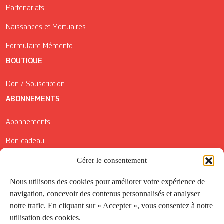
Partenariats
Naissances et Mortuaires
Formulaire Mémento
BOUTIQUE
Don / Souscription
ABONNEMENTS
Abonnements
Bon cadeau
Conditions générales de vente
Gérer le consentement
Réductions de la Carte Côté Courrier
Nous utilisons des cookies pour améliorer votre expérience de
navigation, concevoir des contenus personnalisés et analyser
Application
notre trafic. En cliquant sur « Accepter », vous consentez à notre
utilisation des cookies.