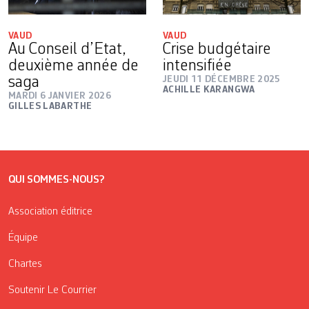
VAUD
VAUD
Au Conseil d’Etat,
Crise budgétaire
deuxième année de
intensifiée
saga
JEUDI 11 DÉCEMBRE 2025
ACHILLE KARANGWA
MARDI 6 JANVIER 2026
GILLES LABARTHE
QUI SOMMES-NOUS?
Association éditrice
Équipe
Chartes
Soutenir Le Courrier