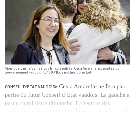
Alors que Vassilis Venizelos y fait son entrée, Cesla Amarelle est écartée du
Gouvernement vaudois. KEYSTONE/Jean-Christophe Bott
Cesla Amarelle ne fera pas
CONSEIL D'ETAT VAUDOIS
partie du futur Conseil d’Etat vaudois. La gauche a
perdu sa ministre dimanche. La lecture des
suffrages au lendemain des élections montre que la
socialiste sortante n’a pas été extrêmement ajoutée
à droite, ni sur les bulletins nominaux, et qu’elle a