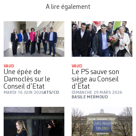
A lire également
VAUD
VAUD
Une épée de
Le PS sauve son
Damoclès sur le
siège au Conseil
Conseil d’Etat
d’État
MARDI 16 JUIN 2026
ATS/CO
DIMANCHE 29 MARS 2026
BASILE MERMOUD