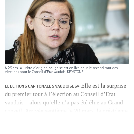
A 29 ans, la juriste d’origine zougoise est en lice pour le second tour des
élections pour le Conseil d'Etat vaudois. KEYSTONE
Elle est la surprise
ELECTIONS CANTONALES VAUDOISES
du premier tour à l’élection au Conseil d’Etat
vaudois – alors qu’elle n’a pas été élue au Grand
conseil. Arrivée septième le 20 mars, la présidente
du Centre Valérie Dittli est même maintenant
électrisée par un sondage MIS Trend la donnant