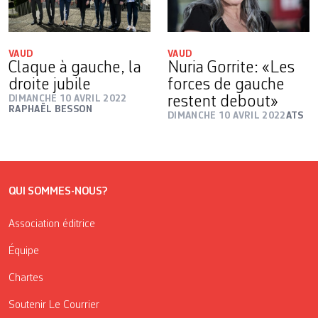
VAUD
VAUD
Claque à gauche, la
Nuria Gorrite: «Les
droite jubile
forces de gauche
DIMANCHE 10 AVRIL 2022
restent debout»
RAPHAËL BESSON
DIMANCHE 10 AVRIL 2022
ATS
QUI SOMMES-NOUS?
Association éditrice
Équipe
Chartes
Soutenir Le Courrier