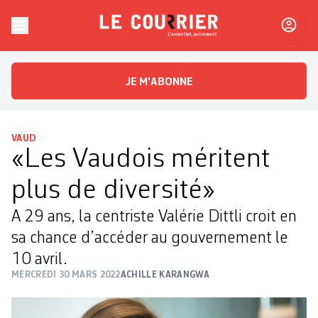
Skip to content
Le Courrier
L'essentiel, autrement
JE M'ABONNE
VAUD
«Les Vaudois méritent
plus de diversité»
A 29 ans, la centriste Valérie Dittli croit en
sa chance d’accéder au gouvernement le
10 avril.
MERCREDI 30 MARS 2022
ACHILLE KARANGWA