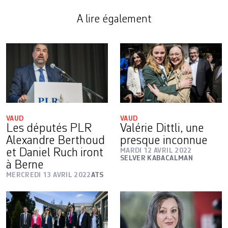
A lire également
VAUD
VAUD
Les députés PLR
Valérie Dittli, une
Alexandre Berthoud
presque inconnue
et Daniel Ruch iront
MARDI 12 AVRIL 2022
SELVER KABACALMAN
à Berne
MERCREDI 13 AVRIL 2022
ATS