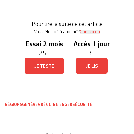
et la conseillère administrative en charge du
Département de la sécurité et des sports de la Ville
de Genève (DSSP), Marie Barbey-Chappuis, ont
Pour lire la suite de cet article
signé un […]
Vous êtes déjà abonné?
Connexion
Essai 2 mois
Accès 1 jour
25.-
3.-
JE TESTE
JE LIS
RÉGIONS
GENÈVE
GRÉGOIRE EGGER
SÉCURITÉ