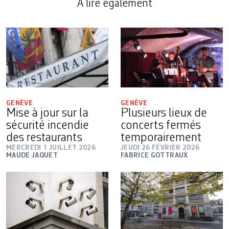
A lire également
GENÈVE
GENÈVE
Mise à jour sur la
Plusieurs lieux de
sécurité incendie
concerts fermés
des restaurants
temporairement
MERCREDI 1 JUILLET 2026
JEUDI 26 FÉVRIER 2026
MAUDE JAQUET
FABRICE GOTTRAUX