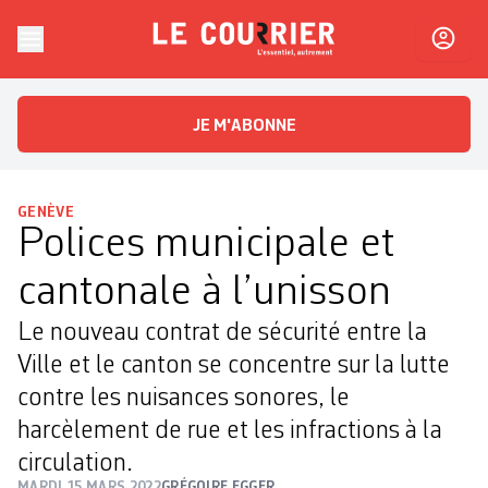
Skip to content
Le Courrier
L'essentiel, autrement
JE M'ABONNE
GENÈVE
Polices municipale et
cantonale à l’unisson
Le nouveau contrat de sécurité entre la
Ville et le canton se concentre sur la lutte
contre les nuisances sonores, le
harcèlement de rue et les infractions à la
circulation.
MARDI 15 MARS 2022
GRÉGOIRE EGGER