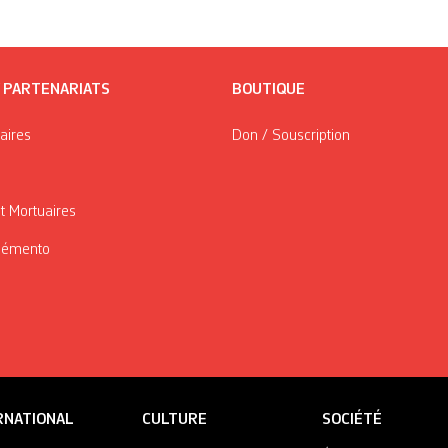
/ PARTENARIATS
BOUTIQUE
taires
Don / Souscription
t Mortuaires
Mémento
RNATIONAL
CULTURE
SOCIÉTÉ