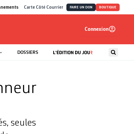
nnements
Carte Côté Courrier
FAIRE UN DON
BOUTIQUE
Connexion
, autrement
DOSSIERS
nneur
s, seules