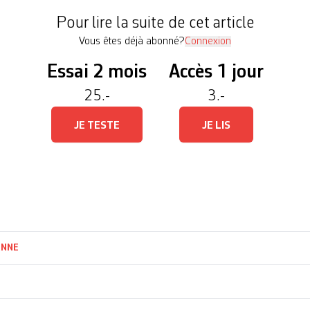
s féminins d’ici la fin […]
Pour lire la suite de cet article
Vous êtes déjà abonné?
Connexion
Essai 2 mois
Accès 1 jour
25.-
3.-
JE TESTE
JE LIS
ANNE