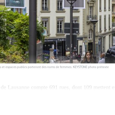
ues et espaces publics porteront des noms de femmes. KEYSTONE photo prétexte
 de Lausanne compte 691 rues, dont 109 mettent e
les sept, en comptant les rues du futur écoquartier
es femmes, une inégalité à laquelle la Municipali
st fixé pour objectif de pourvoir trente rues et esp