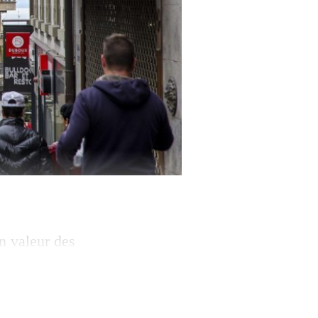
n valeur des
 des Plaines-du-
té compte
aces publics