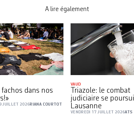
A lire également
VAUD
 fachos dans nos
Triazole: le combat
s!»
judiciaire se poursu
9 JUILLET 2026
RIANA COURTOT
Lausanne
VENDREDI 17 JUILLET 2026
ATS