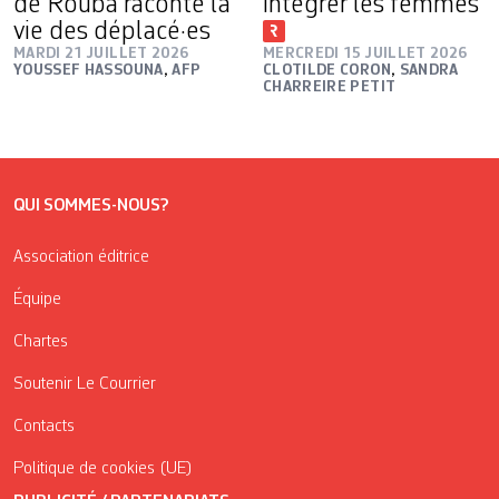
de Rouba raconte la
intégrer les femmes
vie des déplacé·es
MARDI 21 JUILLET 2026
MERCREDI 15 JUILLET 2026
YOUSSEF HASSOUNA
,
AFP
CLOTILDE CORON
,
SANDRA
CHARREIRE PETIT
QUI SOMMES-NOUS?
Association éditrice
Équipe
Chartes
Soutenir Le Courrier
Contacts
Politique de cookies (UE)