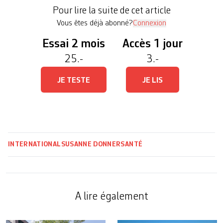
américains, les enfants, les nourrissons et même
Pour lire la suite de cet article
les nouveau-nés avaient en […]
Vous êtes déjà abonné?
Connexion
Essai 2 mois
Accès 1 jour
25.-
3.-
JE TESTE
JE LIS
INTERNATIONAL
SUSANNE DONNER
SANTÉ
A lire également