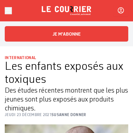
Skip to content
Le Courrier
L'essentiel, autrement
JE M'ABONNE
INTERNATIONAL
Les enfants exposés aux
toxiques
Des études récentes montrent que les plus
jeunes sont plus exposés aux produits
chimiques.
JEUDI 23 DÉCEMBRE 2021
SUSANNE DONNER