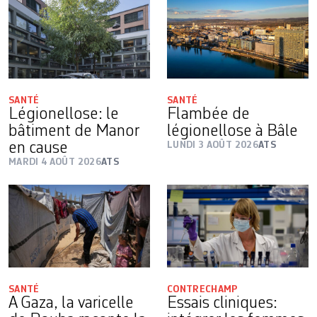
SANTÉ
SANTÉ
Légionellose: le
Flambée de
bâtiment de Manor
légionellose à Bâle
en cause
LUNDI 3 AOÛT 2026
ATS
MARDI 4 AOÛT 2026
ATS
SANTÉ
CONTRECHAMP
A Gaza, la varicelle
Essais cliniques: