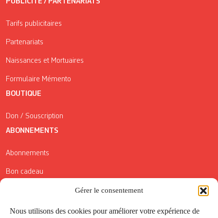
PUBLICITÉ / PARTENARIATS
Tarifs publicitaires
Partenariats
Naissances et Mortuaires
Formulaire Mémento
BOUTIQUE
Don / Souscription
ABONNEMENTS
Abonnements
Bon cadeau
Conditions générales de vente
Gérer le consentement
Réductions de la Carte Côté Courrier
Nous utilisons des cookies pour améliorer votre expérience de