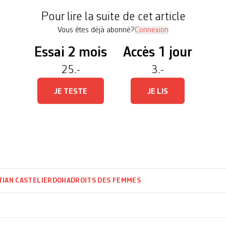
ractéristique des universités de […]
Pour lire la suite de cet article
Vous êtes déjà abonné?
Connexion
Essai 2 mois
Accès 1 jour
25.-
3.-
JE TESTE
JE LIS
TIAN CASTELIER
DOHA
DROITS DES FEMMES