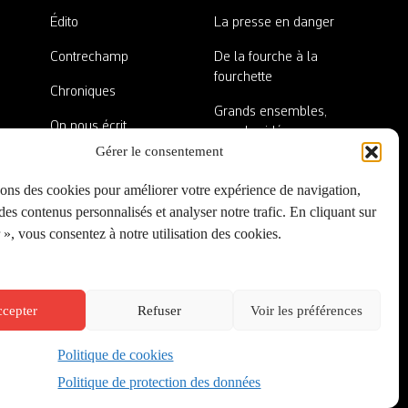
Édito
La presse en danger
Contrechamp
De la fourche à la
fourchette
Chroniques
Grands ensembles,
On nous écrit
grandes idées
Gérer le consentement
Nos invité·es
Lieux abandonnés
sons des cookies pour améliorer votre expérience de navigation,
A côté de la plaque
es contenus personnalisés et analyser notre trafic. En cliquant sur
», vous consentez à notre utilisation des cookies.
cepter
Refuser
Voir les préférences
Politique de cookies
Créé par
Onepixel
&
Wonderweb
&
EPIC
Politique de protection des données