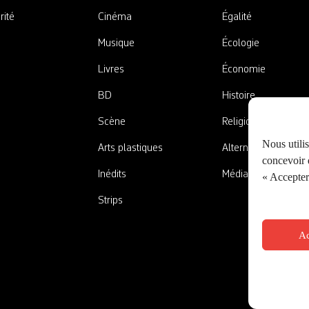
rité
Cinéma
Égalité
Musique
Écologie
Livres
Économie
BD
Histoire
Scène
Religions
Nous utili
Arts plastiques
Alternatives
concevoir d
Inédits
Médias
« Accepter 
Strips
Ac