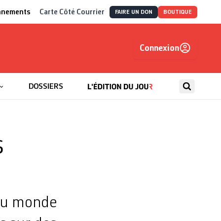
nnements
Carte Côté Courrier
FAIRE UN DON
BOUTIQUE
Connexion
, autrement
DOSSIERS
s
 du monde