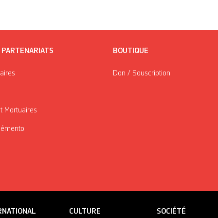
/ PARTENARIATS
BOUTIQUE
taires
Don / Souscription
t Mortuaires
Mémento
RNATIONAL
CULTURE
SOCIÉTÉ