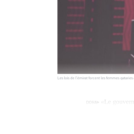
Les lois de l’émirat forcent les femmes qatarie
«Le gouvern
DOHA
des reines parce 
Hermès; c’est un b
Alanoud*, une jeu