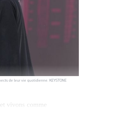
spects de leur vie quotidienne. KEYSTONE
 et vivons comme
 Gucci, Dior ou
», confie
ne. Dans un