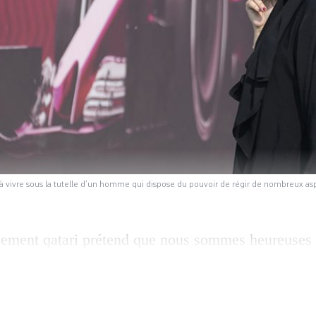
s à vivre sous la tutelle d’un homme qui dispose du pouvoir de régir de nombreux a
ement qatari prétend que nous sommes heureuses
que nos maris nous offrent des voyages et des sacs
onheur superficiel qui endort nos désirs de liberté
ne qatarie trentenaire éduquée en Grande-Bretag