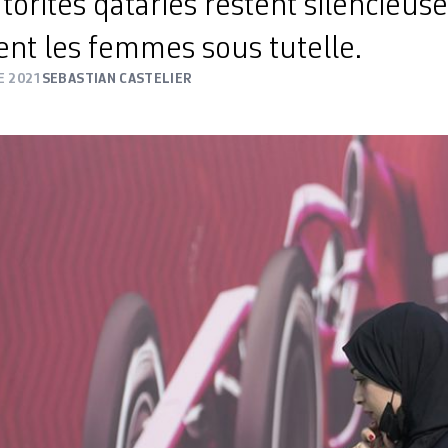
torités qataries restent silencieus
cent les femmes sous tutelle.
E 2021
SEBASTIAN CASTELIER