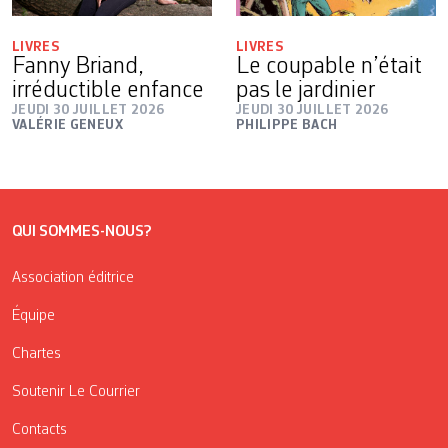
LIVRES
LIVRES
Fanny Briand,
Le coupable n’était
irréductible enfance
pas le jardinier
JEUDI 30 JUILLET 2026
JEUDI 30 JUILLET 2026
VALÉRIE GENEUX
PHILIPPE BACH
QUI SOMMES-NOUS?
Association éditrice
Équipe
Chartes
Soutenir Le Courrier
Contacts