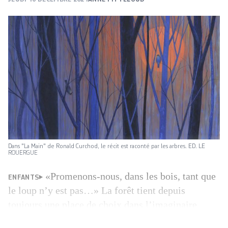
Dans "La Main" de Ronald Curchod, le récit est raconté par les arbres. ED. LE
ROUERGUE
«Promenons-nous, dans les bois, tant que
ENFANTS
le loup n’y est pas…» La forêt tient depuis
toujours une place de choix dans l’imaginaire
enfantin. Ses sous-bois sombres et inquiétants