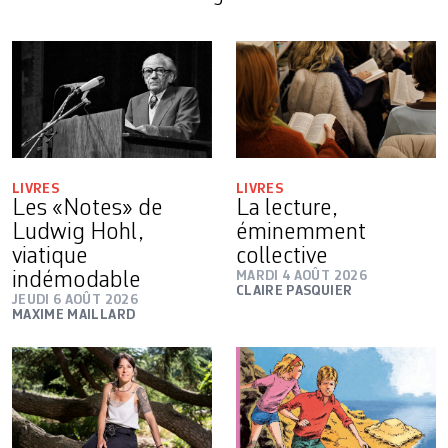
LIVRES
LIVRES
Les «Notes» de
La lecture,
Ludwig Hohl,
éminemment
viatique
collective
indémodable
MARDI 4 AOÛT 2026
CLAIRE PASQUIER
JEUDI 6 AOÛT 2026
MAXIME MAILLARD