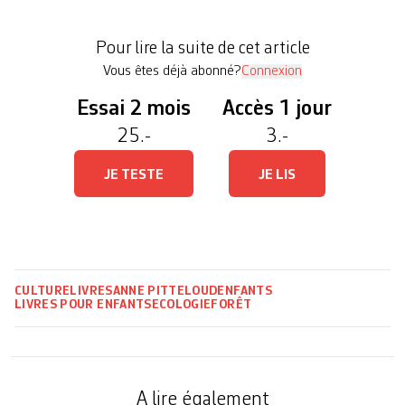
cachent le grand méchant loup, la sorcière y a
construit sa maison de pain d’épice, on s’y enfonce
Pour lire la suite de cet article
pour y perdre les enfants qu’on ne peut pas […]
Vous êtes déjà abonné?
Connexion
Essai 2 mois
Accès 1 jour
25.-
3.-
JE TESTE
JE LIS
CULTURE
LIVRES
ANNE PITTELOUD
ENFANTS
LIVRES POUR ENFANTS
ECOLOGIE
FORÊT
A lire également