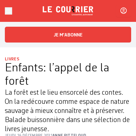
Skip to content
Le Courrier
L'essentiel, autrement
JE M'ABONNE
LIVRES
Enfants: l’appel de la
forêt
La forêt est le lieu ensorcelé des contes.
On la redécouvre comme espace de nature
sauvage à mieux connaître et à préserver.
Balade buissonnière dans une sélection de
livres jeunesse.
JEUDI 16 DÉCEMBRE 2021
ANNE PITTELOUD