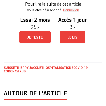
Explications. 1. Quel taux de vaccinés
Pour lire la suite de cet article
hospitalisés? On a […]
Vous êtes déjà abonné?
Connexion
Essai 2 mois
Accès 1 jour
25.-
3.-
JE TESTE
JE LIS
SUISSE
THIERRY JACOLET
HOSPITALISATIONS
COVID-19
CORONAVIRUS
AUTOUR DE L'ARTICLE