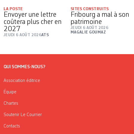
LA POSTE
SITES CONSTRUITS
Envoyer une lettre
Fribourg a mal à son
coûtera plus cher en
patrimoine
2027
JEUDI 6 AOÛT 2026
MAGALIE GOUMAZ
JEUDI 6 AOÛT 2026
ATS
QUI SOMMES-NOUS?
Association éditrice
Équipe
Chartes
Soutenir Le Courrier
Contacts