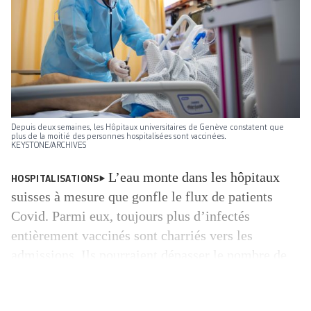
Depuis deux semaines, les Hôpitaux universitaires de Genève constatent que
plus de la moitié des personnes hospitalisées sont vaccinées.
KEYSTONE/ARCHIVES
L’eau monte dans les hôpitaux
HOSPITALISATIONS
suisses à mesure que gonfle le flux de patients
Covid. Parmi eux, toujours plus d’infectés
entièrement vaccinés sont charriés vers les
admissions. Ils pourraient dépasser le nombre de
non-vaccinés à terme, même si cette catégorie
occupe encore une grande partie des lits Covid.