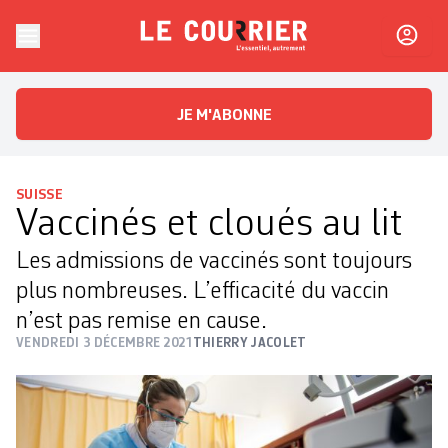
Skip to content
Le Courrier
L'essentiel, autrement
JE M'ABONNE
SUISSE
Vaccinés et cloués au lit
Les admissions de vaccinés sont toujours
plus nombreuses. L’efficacité du vaccin
n’est pas remise en cause.
VENDREDI 3 DÉCEMBRE 2021
THIERRY JACOLET