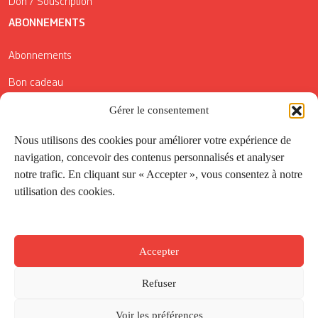
Don / Souscription
ABONNEMENTS
Abonnements
Bon cadeau
Conditions générales de vente
Gérer le consentement
Réductions de la Carte Côté Courrier
Nous utilisons des cookies pour améliorer votre expérience de
navigation, concevoir des contenus personnalisés et analyser
Application
notre trafic. En cliquant sur « Accepter », vous consentez à notre
utilisation des cookies.
Suivez-nous
Accepter
Refuser
Voir les préférences