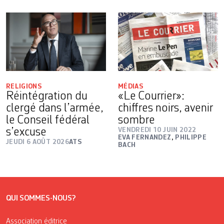
RELIGIONS
MÉDIAS
Réintégration du
«Le Courrier»:
clergé dans l’armée,
chiffres noirs, avenir
le Conseil fédéral
sombre
s’excuse
VENDREDI 10 JUIN 2022
EVA FERNANDEZ
,
PHILIPPE
JEUDI 6 AOÛT 2026
ATS
BACH
QUI SOMMES-NOUS?
Association éditrice