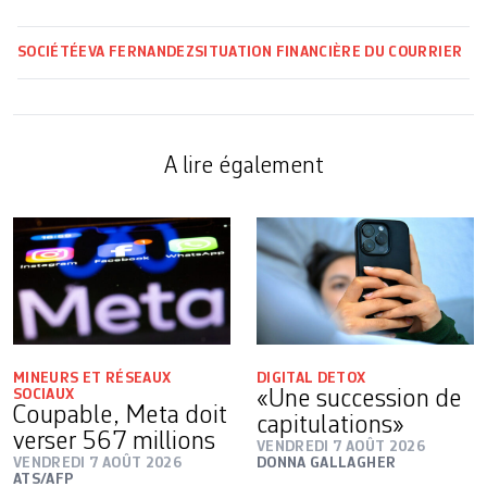
SOCIÉTÉ
EVA FERNANDEZ
SITUATION FINANCIÈRE DU COURRIER
A lire également
MINEURS ET RÉSEAUX
DIGITAL DETOX
SOCIAUX
«Une succession de
Coupable, Meta doit
capitulations»
verser 567 millions
VENDREDI 7 AOÛT 2026
VENDREDI 7 AOÛT 2026
DONNA GALLAGHER
ATS/AFP