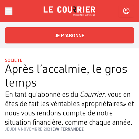
Skip to content
Le Courrier
L'essentiel, autrement
JE M'ABONNE
SOCIÉTÉ
Après l’accalmie, le gros
temps
En tant qu’abonné·es du
Courrier
, vous en
êtes de fait les véritables «propriétaires» et
nous vous rendons compte de notre
situation financière, comme chaque année.
JEUDI 4 NOVEMBRE 2021
EVA FERNANDEZ