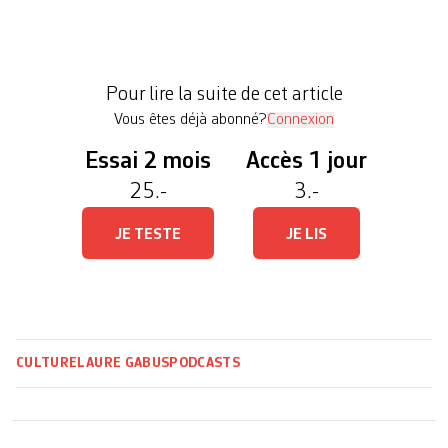
créateur·trices audio ont soumis leur projet au
concours de cette 4e édition. Le comité de
sélection du festival a donc réalisé un travail
Pour lire la suite de cet article
d’orfèvre pour […]
Vous êtes déjà abonné?
Connexion
Essai 2 mois
Accès 1 jour
25.-
3.-
JE TESTE
JE LIS
CULTURE
LAURE GABUS
PODCASTS