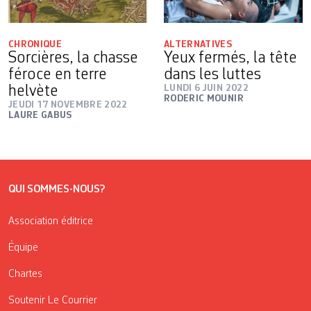
CHRONIQUE
ALTERNATIVES
Sorcières, la chasse
Yeux fermés, la tête
féroce en terre
dans les luttes
helvète
LUNDI 6 JUIN 2022
RODERIC MOUNIR
JEUDI 17 NOVEMBRE 2022
LAURE GABUS
QUI SOMMES-NOUS?
Association éditrice
Équipe
Chartes
Soutenir Le Courrier