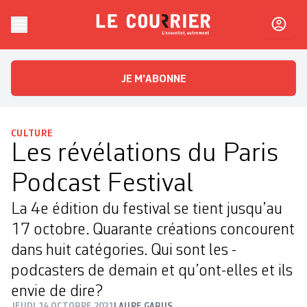
Skip to content
Le Courrier
L'essentiel, autrement
JE M'ABONNE
CULTURE
Les révélations du Paris
Podcast Festival
La 4e édition du festival se tient jusqu’au
17 octobre. Quarante ­créa­­tions concourent
dans huit ­catégories. Qui sont les ­
podcasters de demain et qu’ont-elles et ils
envie de dire?
JEUDI 14 OCTOBRE 2021
LAURE GABUS