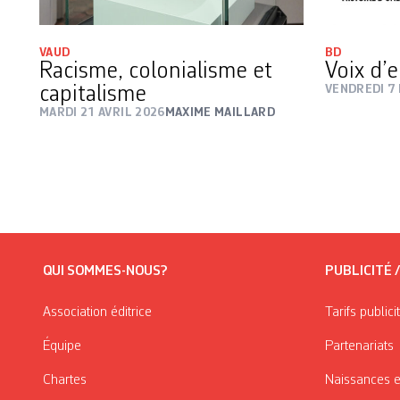
VAUD
BD
Racisme, colonialisme et
Voix d’
capitalisme
VENDREDI 7 
MARDI 21 AVRIL 2026
MAXIME MAILLARD
QUI SOMMES-NOUS?
PUBLICITÉ 
Association éditrice
Tarifs publici
Équipe
Partenariats
Chartes
Naissances e