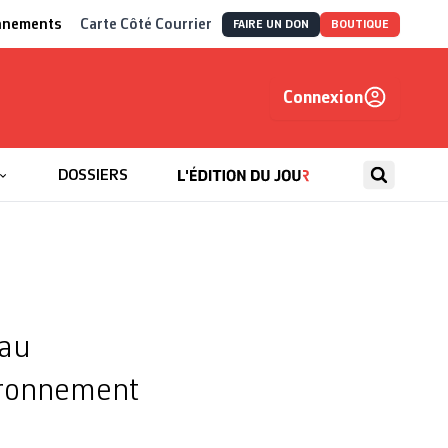
nnements
Carte Côté Courrier
FAIRE UN DON
BOUTIQUE
Connexion
, autrement
DOSSIERS
 au
vironnement