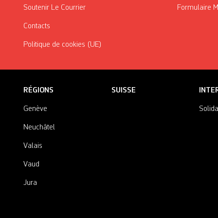
Soutenir Le Courrier
Formulaire 
Contacts
Politique de cookies (UE)
RÉGIONS
SUISSE
INTE
Genève
Solida
Neuchâtel
Valais
Vaud
Jura