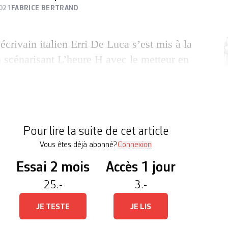
021
FABRICE BERTRAND
écrivain italien Erri De Luca s’est mis à la
 scénarisant L’heure H avec le metteur en
iano Damato. Le vécu de cet auteur, en
assé d’ouvrier engagé dans les années 1970
rmation d’extrême gauche nommée Lotta
ontinue), forge la matrice de […]
Pour lire la suite de cet article
Vous êtes déjà abonné?
Connexion
Essai 2 mois
Accès 1 jour
25.-
3.-
JE TESTE
JE LIS