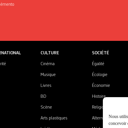
Mémento
RNATIONAL
CULTURE
SOCIÉTÉ
rité
Cinéma
Égalité
Musique
Écologie
Livres
Économie
BD
Histoire
Scène
Religions
Nous utili
Arts plastiques
Alternatives
concevoir d