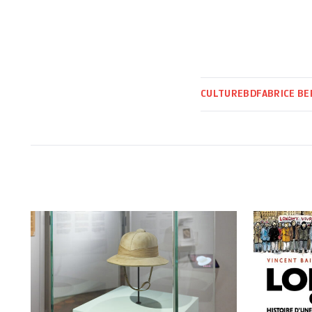
CULTURE
BD
FABRICE B