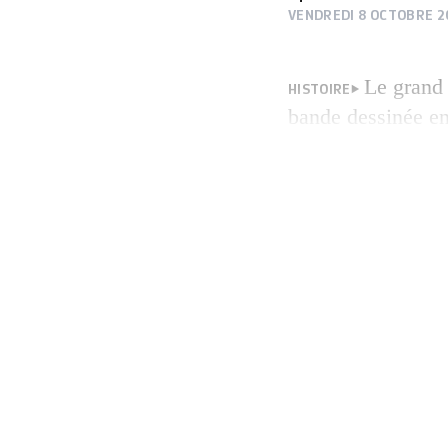
VENDREDI 8 OCTOBRE 2
Le grand 
HISTOIRE
bande dessinée en
scène Cosimo Dam
particulier son p
au sein d’une fo
continua (Lutte c