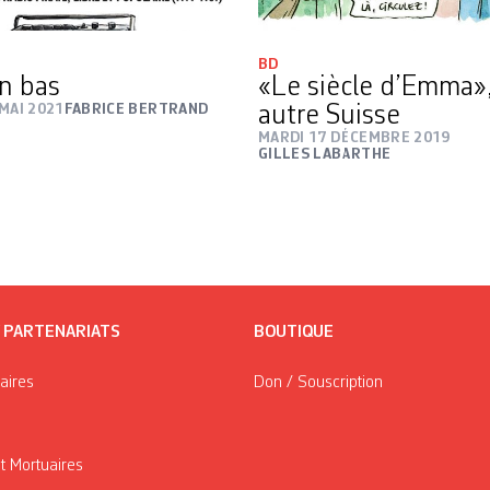
BD
en bas
«Le siècle d’Emma»
MAI 2021
FABRICE BERTRAND
autre Suisse
MARDI 17 DÉCEMBRE 2019
GILLES LABARTHE
/ PARTENARIATS
BOUTIQUE
taires
Don / Souscription
t Mortuaires