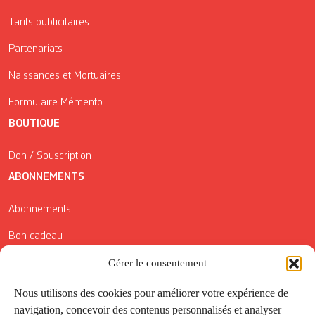
Tarifs publicitaires
Partenariats
Naissances et Mortuaires
Formulaire Mémento
BOUTIQUE
Don / Souscription
ABONNEMENTS
Abonnements
Bon cadeau
Conditions générales de vente
Gérer le consentement
Réductions de la Carte Côté Courrier
Nous utilisons des cookies pour améliorer votre expérience de
navigation, concevoir des contenus personnalisés et analyser