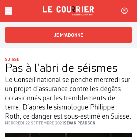
Skip to content
Le Courrier
L'essentiel, autrement
JE M'ABONNE
SUISSE
Pas à l’abri de séismes
Le Conseil national se penche mercredi sur
un projet d’assurance contre les dégâts
occasionnés par les tremblements de
terre. D’après le sismologue Philippe
Roth, ce danger est sous-estimé en Suisse.
MERCREDI 22 SEPTEMBRE 2021
SEVAN PEARSON