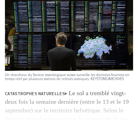
Un chercheur du Service sismologique suisse surveille les données fournies en
temps réel par plusieurs stations de relevés sismiques. KEYSTONE/ARCHIVES
Le sol a tremblé vingt-
CATASTROPHES NATURELLES
deux fois la semaine dernière (entre le 13 et le 19
septembre) sur le territoire helvétique. Selon le
Service sismologique suisse, la magnitude de ces
séismes a fluctué entre 0,4 et 2,0 sur l’échelle de
Richter. Autant dire que non seulement ces