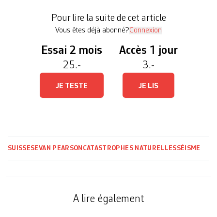
secousses n’ont pas provoqué de dégâts, mais
Pour lire la suite de cet article
qu’elles n’ont […]
Vous êtes déjà abonné?
Connexion
Essai 2 mois
Accès 1 jour
25.-
3.-
JE TESTE
JE LIS
SUISSE
SEVAN PEARSON
CATASTROPHES NATURELLES
SÉISME
A lire également