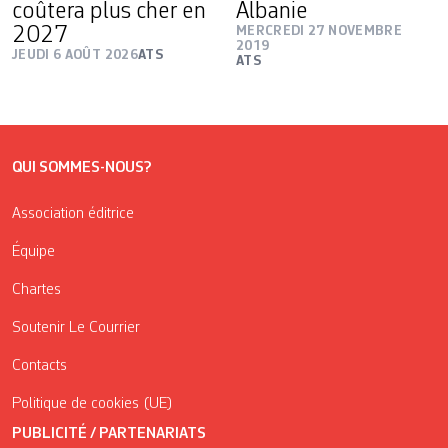
coûtera plus cher en
Albanie
2027
MERCREDI 27 NOVEMBRE
2019
JEUDI 6 AOÛT 2026
ATS
ATS
QUI SOMMES-NOUS?
Association éditrice
Équipe
Chartes
Soutenir Le Courrier
Contacts
Politique de cookies (UE)
PUBLICITÉ / PARTENARIATS