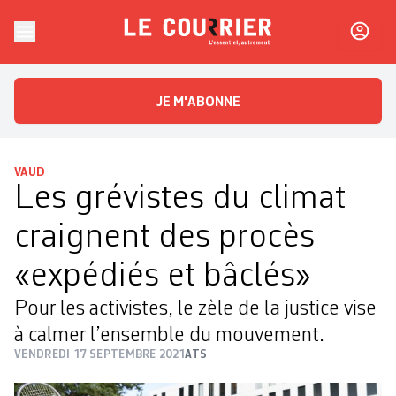
Skip to content
Le Courrier
L'essentiel, autrement
JE M'ABONNE
VAUD
Les grévistes du climat
craignent des procès
«expédiés et bâclés»
Pour les activistes, le zèle de la justice vise
à calmer l’ensemble du mouvement.
VENDREDI 17 SEPTEMBRE 2021
ATS