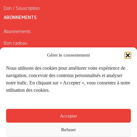
Don / Souscription
ABONNEMENTS
Abonnements
Bon cadeau
Conditions générales de vente
Gérer le consentement
Réductions de la Carte Côté Courrier
Nous utilisons des cookies pour améliorer votre expérience de
navigation, concevoir des contenus personnalisés et analyser
Application
notre trafic. En cliquant sur « Accepter », vous consentez à notre
utilisation des cookies.
Suivez-nous
Accepter
Refuser