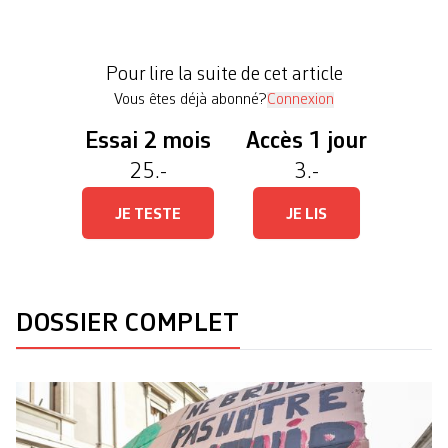
l’accusent de réprimer les militants proclimat pour
calmer l’ensemble du mouvement, ce que le
procureur général conteste. Depuis différentes
Pour lire la suite de cet article
actions de désobéissance civile en faveur […]
Vous êtes déjà abonné?
Connexion
Essai 2 mois
Accès 1 jour
25.-
3.-
JE TESTE
JE LIS
DOSSIER COMPLET