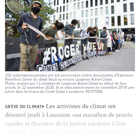
250 ordonnances pénales ont été prononcées contre des activistes d’Extinction
Rebellion, Grève du climat Vaud ou encore Lausanne Action Climat.
Photo: soutien aux 12 activistes de Lausanne Action Climat au début de leur
procès, le 22 septembre 2020. Ils et elles avaient mené en novembre 2018 une
action dans les locaux de Credit Suisse à Lausanne. KEYSTONE
Les activistes du climat ont
GRÈVE DU CLIMAT
dénoncé jeudi à Lausanne «un marathon de procès
rapides et discrets» de la justice vaudoise à leur
encontre. Ils craignent de petits procès «bâclés» et