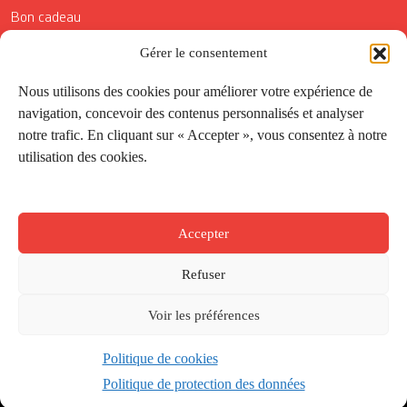
Bon cadeau
Conditions générales de vente
Gérer le consentement
Réductions de la Carte Côté Courrier
Nous utilisons des cookies pour améliorer votre expérience de
navigation, concevoir des contenus personnalisés et analyser
Application
notre trafic. En cliquant sur « Accepter », vous consentez à notre
utilisation des cookies.
Suivez-nous
Accepter
Refuser
Voir les préférences
Politique de cookies
Créé par
Onepixel
&
Wonderweb
&
EPIC
Politique de protection des données