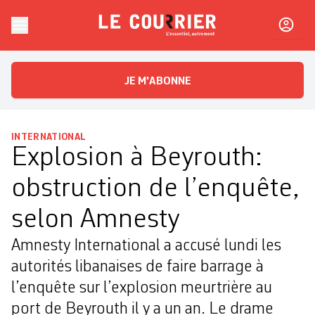
Skip to content
Le Courrier
L'essentiel, autrement
JE M'ABONNE
INTERNATIONAL
Explosion à Beyrouth:
obstruction de l’enquête,
selon Amnesty
Amnesty International a accusé lundi les
autorités libanaises de faire barrage à
l’enquête sur l’explosion meurtrière au
port de Beyrouth il y a un an. Le drame