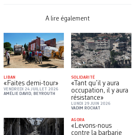
A lire également
LIBAN
SOLIDARITÉ
«Faites demi-tour»
«Tant qu’il y aura
VENDREDI 24 JUILLET 2026
occupation, il y aura
AMÉLIE DAVID, BEYROUTH
résistance»
LUNDI 29 JUIN 2026
VADIM ROCHAT
AGORA
«Levons-nous
contre la barbarie