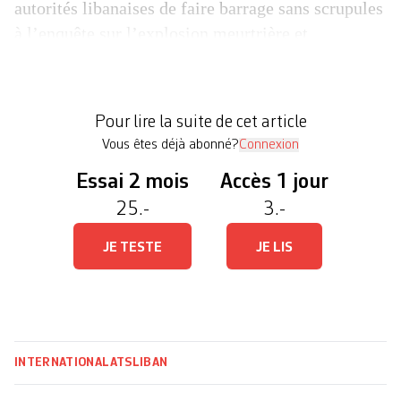
autorités libanaises de faire barrage sans scrupules
à l’enquête sur l’explosion meurtrière et
dévastatrice au port de Beyrouth il y a un an. Le
drame avait fait plus de 200 morts. Depuis le
drame du 4 août 2020, qui a dévasté des quartiers
Pour lire la suite de cet article
entiers de la capitale libanaise, aucun […]
Vous êtes déjà abonné?
Connexion
Essai 2 mois
Accès 1 jour
25.-
3.-
JE TESTE
JE LIS
INTERNATIONAL
ATS
LIBAN