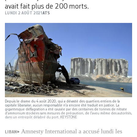
avait fait plus de 200 morts.
LUNDI 2 AOÛT 2021
ATS
Depuis le drame du 4 août 2020, qui a dévasté des quartiers entiers de la
capitale libanaise, aucun responsable n'a encore été traduit en justice. La
gigantesque déflagration a été causée par des centaines de tonnes de nitrate
d'ammonium stockées sans mesures de précaution, de l'aveu même des autorités,
dans un entrepôt délabré du port. KEYSTONE
Amnesty International a accusé lundi les
LIBAN