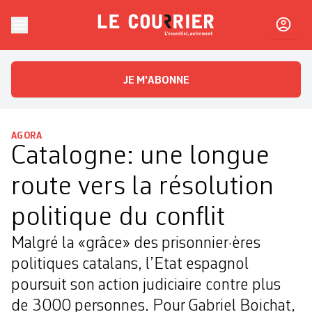
Skip to content
Le Courrier
L'essentiel, autrement
JE M'ABONNE
AGORA
Catalogne: une longue
route vers la résolution
politique du conflit
Malgré la «grâce» des prisonnier·ères
politiques catalans, l’Etat espagnol
poursuit son action judiciaire contre plus
de 3000 personnes. Pour Gabriel Boichat,