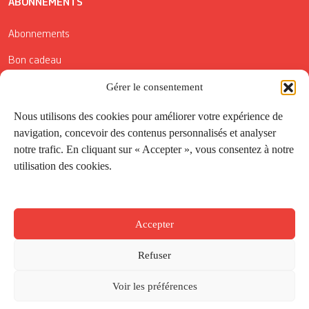
ABONNEMENTS
Abonnements
Bon cadeau
Conditions générales de vente
Gérer le consentement
Réductions de la Carte Côté Courrier
Nous utilisons des cookies pour améliorer votre expérience de
navigation, concevoir des contenus personnalisés et analyser
Application
notre trafic. En cliquant sur « Accepter », vous consentez à notre
utilisation des cookies.
Suivez-nous
Accepter
Refuser
Voir les préférences