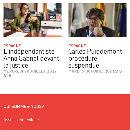
ESPAGNE
ESPAGNE
L’indépendantiste
Carles Puigdemont:
Anna Gabriel devant
procédure
la justice
suspendue
MERCREDI 20 JUILLET 2022
MARDI 5 OCTOBRE 2021
ATS
ATS
QUI SOMMES-NOUS?
Association éditrice