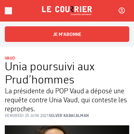
Skip to content
Le Courrier
L'essentiel, autrement
JE M'ABONNE
VAUD
Unia poursuivi aux
Prud’hommes
La présidente du POP Vaud a déposé une
requête contre Unia Vaud, qui conteste les
reproches.
VENDREDI 25 JUIN 2021
SELVER KABACALMAN