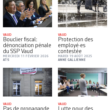
VAUD
VAUD
Bouclier fiscal:
Protection des
dénonciation pénale
employé·es
du SSP Vaud
contestée
MERCREDI 11 FÉVRIER 2026
MARDI 19 AOÛT 2025
ATS
ANNE GALLIENNE
VAUD
VAUD
Pas de propagande
Lutte pour des