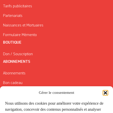
Tarifs publicitaires
Partenariats
Naissances et Mortuaires
Formulaire Mémento
BOUTIQUE
Don / Souscription
ABONNEMENTS
Abonnements
Bon cadeau
Conditions générales de vente
Gérer le consentement
Réductions de la Carte Côté Courrier
Nous utilisons des cookies pour améliorer votre expérience de
navigation, concevoir des contenus personnalisés et analyser
Application