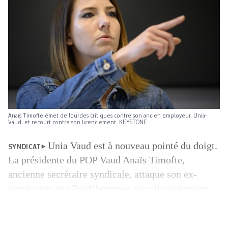
Anaïs Timofte émet de lourdes critiques contre son ancien employeur, Unia-
Vaud, et recourt contre son licenciement. KEYSTONE
Unia Vaud est à nouveau pointé du doigt.
SYNDICAT
La présidente du POP Vaud Anaïs Timofte,
ancienne secrétaire syndicale, attaque son ex-
employeur aux Prud’hommes pour licenciement
abusif. Une requête a été déposée le 23 juin au
tribunal. Unia rejette les accusations. Jeudi, devant