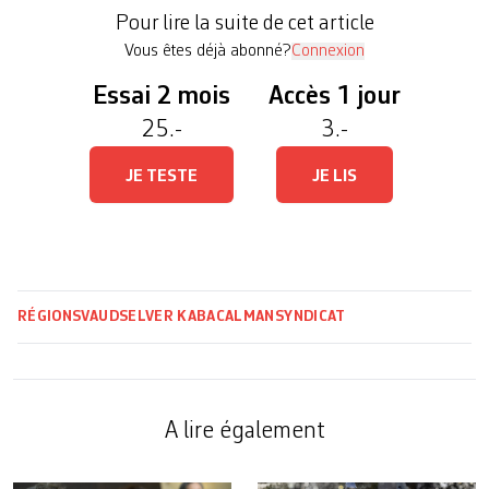
la presse, la popiste a expliqué le détail de son
Pour lire la suite de cet article
licenciement survenu les […]
Vous êtes déjà abonné?
Connexion
Essai 2 mois
Accès 1 jour
25.-
3.-
JE TESTE
JE LIS
RÉGIONS
VAUD
SELVER KABACALMAN
SYNDICAT
A lire également