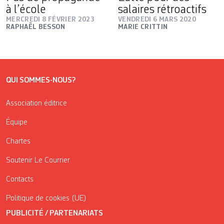
à l’école
salaires rétro­actifs
MERCREDI 8 FÉVRIER 2023
VENDREDI 6 MARS 2020
RAPHAËL BESSON
MARIE CRITTIN
QUI SOMMES-NOUS?
Association éditrice
Équipe
Chartes
Soutenir Le Courrier
Contacts
Politique de cookies (UE)
PUBLICITÉ / PARTENARIATS