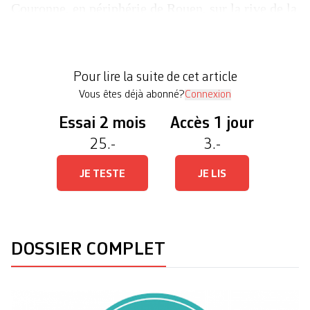
Couronne, en périphérie de Rouen, sur la rive de la
Seine. «Avant, il fallait crier pour s’entendre, le
bruit était à 90 décibels au minimum, la chaleur à
au moins 30 degrés», rappelle Cyril Briffault.
Pour lire la suite de cet article
L’opérateur […]
Vous êtes déjà abonné?
Connexion
Essai 2 mois
Accès 1 jour
25.-
3.-
JE TESTE
JE LIS
DOSSIER COMPLET