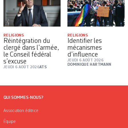
RELIGIONS
RELIGIONS
Réintégration du
Identifier les
clergé dans l’armée,
mécanismes
le Conseil fédéral
d’influence
s’excuse
JEUDI 6 AOÛT 2026
DOMINIQUE HARTMANN
JEUDI 6 AOÛT 2026
ATS
QUI SOMMES-NOUS?
Association éditrice
Équipe