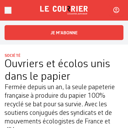
Skip to content
Le Courrier
L'essentiel, autrement
JE M'ABONNE
SOCIÉTÉ
Ouvriers et écolos unis
dans le papier
Fermée depuis un an, la seule papeterie
française à produire du papier 100%
recyclé se bat pour sa survie. Avec les
soutiens conjugués des syndicats et de
mouvements écologistes de France et