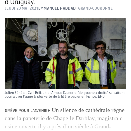
d’Uruguay.
JEUDI 20 MAI 2021
EMMANUEL HADDAD
GRAND-COURONNE
Julien Sénécal, Cyril Briffault et Arnaud Dauxerre (de gauche à droite) se battent
pour sauver l’usine la plus verte de la filière papier en France. EHD
Un silence de cathédrale règne
GRÈVE POUR L'AVENIR
dans la papeterie de Chapelle Darblay, magistrale
usine ouverte il y a près d’un siècle à Grand-