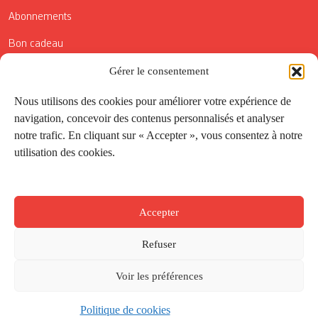
Abonnements
Bon cadeau
Conditions générales de vente
Gérer le consentement
Réductions de la Carte Côté Courrier
Nous utilisons des cookies pour améliorer votre expérience de
navigation, concevoir des contenus personnalisés et analyser
Application
notre trafic. En cliquant sur « Accepter », vous consentez à notre
utilisation des cookies.
Suivez-nous
Accepter
Refuser
Voir les préférences
Politique de cookies