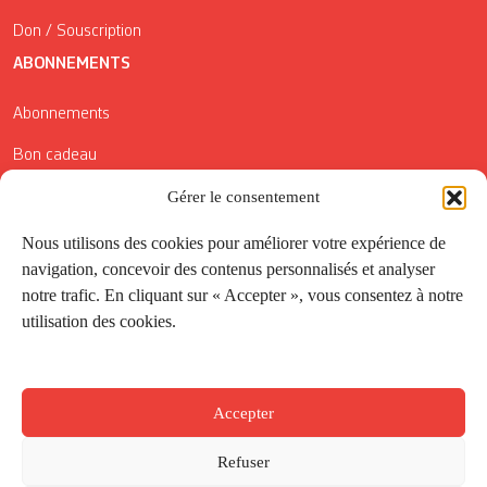
Don / Souscription
ABONNEMENTS
Abonnements
Bon cadeau
Conditions générales de vente
Gérer le consentement
Réductions de la Carte Côté Courrier
Nous utilisons des cookies pour améliorer votre expérience de
navigation, concevoir des contenus personnalisés et analyser
Application
notre trafic. En cliquant sur « Accepter », vous consentez à notre
utilisation des cookies.
Suivez-nous
Accepter
Refuser