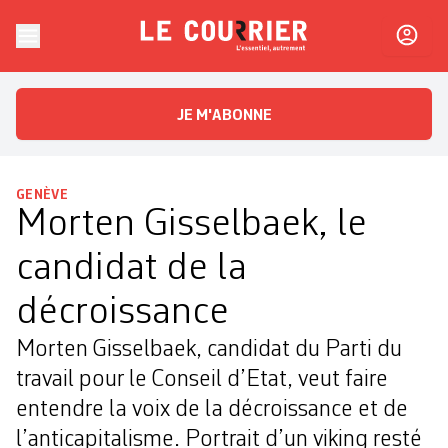
Skip to content
Le Courrier
L'essentiel, autrement
JE M'ABONNE
GENÈVE
Morten Gisselbaek, le
candidat de la
décroissance
Morten Gisselbaek, candidat du Parti du
travail pour le Conseil d’Etat, veut faire
entendre la voix de la décroissance et de
l’anticapitalisme. Portrait d’un viking resté