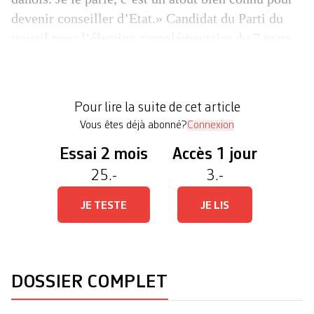
devenir conseiller d’Etat.» Candidat du Parti du
travail pour l’élection complémentaire du 7 mars,
Morten Gisselbaek manque rarement une occasion
de placer de l’humour dans la conversation. Le
propos de ce solide gaillard de 65 ans peut tout
Pour lire la suite de cet article
[…]
Vous êtes déjà abonné?
Connexion
Essai 2 mois
Accès 1 jour
25.-
3.-
JE TESTE
JE LIS
DOSSIER COMPLET