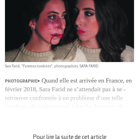
Sara Farid, "Femmes tombées", photographies. SARA FARID
Quand elle est arrivée en France, en
PHOTOGRAPHIE
février 2018, Sara Farid ne s’attendait pas à se ­
retrouver confrontée à un ­problème d’une telle
ampleur. «J’ai commencé à lire les histoires de
toutes ces femmes battues et tuées par leurs maris,
se souvient la photographe pakistanaise.
Notamment le cas de cette femme dont le corps a
Pour lire la suite de cet article