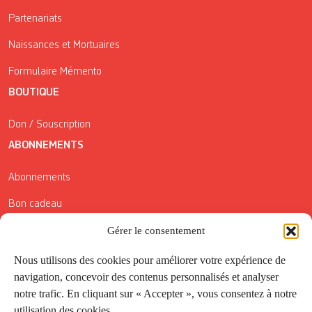
Partenariats
Naissances et Mortuaires
Formulaire Mémento
BOUTIQUE
Don / Souscription
ABONNEMENTS
Abonnements
Bon cadeau
Conditions générales de vente
Gérer le consentement
Réductions de la Carte Côté Courrier
Nous utilisons des cookies pour améliorer votre expérience de
navigation, concevoir des contenus personnalisés et analyser
Application
notre trafic. En cliquant sur « Accepter », vous consentez à notre
utilisation des cookies.