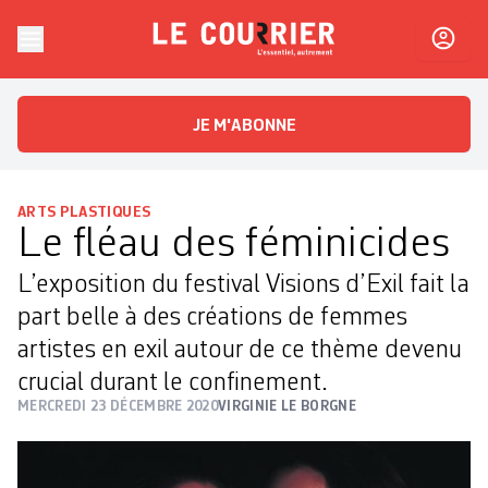
Skip to content
Le Courrier
L'essentiel, autrement
JE M'ABONNE
ARTS PLASTIQUES
Le fléau des féminicides
L’exposition du ­festival Visions d’Exil fait la
part belle à des créations de femmes
artistes en exil autour de ce thème devenu
crucial ­durant le confinement.
MERCREDI 23 DÉCEMBRE 2020
VIRGINIE LE BORGNE