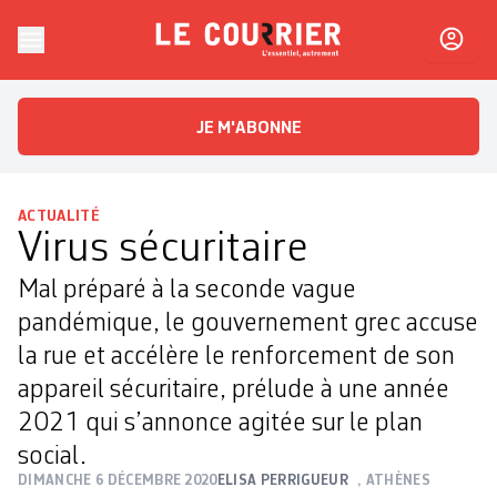
Skip to content
Le Courrier
L'essentiel, autrement
JE M'ABONNE
ACTUALITÉ
Virus sécuritaire
Mal préparé à la seconde vague
pandémique, le gouvernement grec accuse
la rue et accélère le renforcement de son
appareil sécuritaire, prélude à une année
2021 qui s’annonce agitée sur le plan
social.
DIMANCHE 6 DÉCEMBRE 2020
ELISA PERRIGUEUR
, ATHÈNES