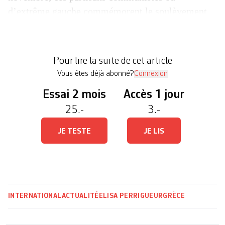
d’extrême gauche commémorent le soulèvement
des étudiants de l’Ecole polytechnique réprimé
dans le sang en 1973, sous la dictature des
colonels. Cette année, les personnes figées dans
Pour lire la suite de cet article
silence […]
Vous êtes déjà abonné?
Connexion
Essai 2 mois
Accès 1 jour
25.-
3.-
JE TESTE
JE LIS
INTERNATIONAL
ACTUALITÉ
ELISA PERRIGUEUR
GRÈCE