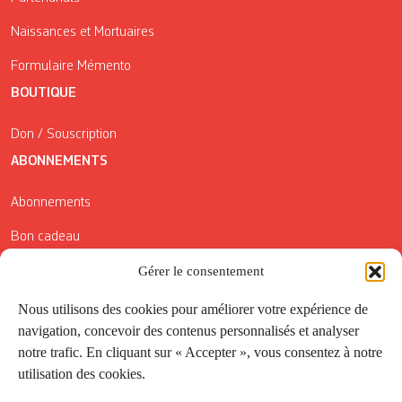
Naissances et Mortuaires
Formulaire Mémento
BOUTIQUE
Don / Souscription
ABONNEMENTS
Abonnements
Bon cadeau
Conditions générales de vente
Gérer le consentement
Réductions de la Carte Côté Courrier
Nous utilisons des cookies pour améliorer votre expérience de
navigation, concevoir des contenus personnalisés et analyser
Application
notre trafic. En cliquant sur « Accepter », vous consentez à notre
utilisation des cookies.