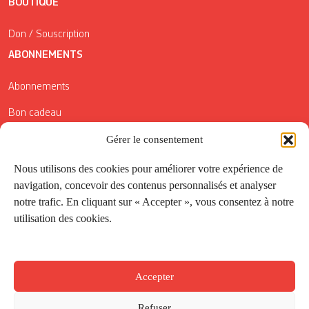
BOUTIQUE
Don / Souscription
ABONNEMENTS
Abonnements
Bon cadeau
Conditions générales de vente
Gérer le consentement
Réductions de la Carte Côté Courrier
Nous utilisons des cookies pour améliorer votre expérience de
navigation, concevoir des contenus personnalisés et analyser
Application
notre trafic. En cliquant sur « Accepter », vous consentez à notre
utilisation des cookies.
Suivez-nous
Accepter
Refuser