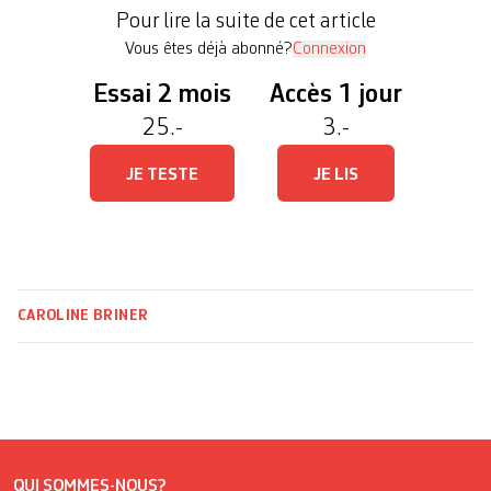
Entretien avec Alma*, membre du comité de la
Pour lire la suite de cet article
Swiss […]
Vous êtes déjà abonné?
Connexion
Essai 2 mois
Accès 1 jour
25.-
3.-
JE TESTE
JE LIS
CAROLINE BRINER
QUI SOMMES-NOUS?