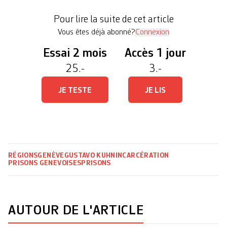
motion réclamant «une politique pénitentiaire
Pour lire la suite de cet article
humaine, cohérente et économique». «Il n’y […]
Vous êtes déjà abonné?
Connexion
Essai 2 mois
Accès 1 jour
25.-
3.-
JE TESTE
JE LIS
RÉGIONS
GENÈVE
GUSTAVO KUHN
INCARCÉRATION
PRISONS GENEVOISES
PRISONS
AUTOUR DE L'ARTICLE