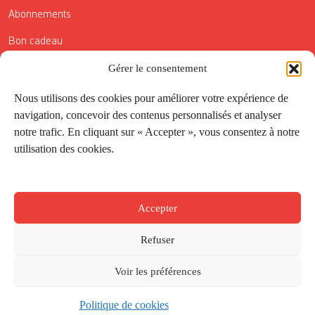
Abonnements
Bon cadeau
Conditions générales de vente
Gérer le consentement
Réductions de la Carte Côté Courrier
Nous utilisons des cookies pour améliorer votre expérience de
navigation, concevoir des contenus personnalisés et analyser
Application
notre trafic. En cliquant sur « Accepter », vous consentez à notre
utilisation des cookies.
Suivez-nous
Accepter
Refuser
Voir les préférences
Politique de cookies