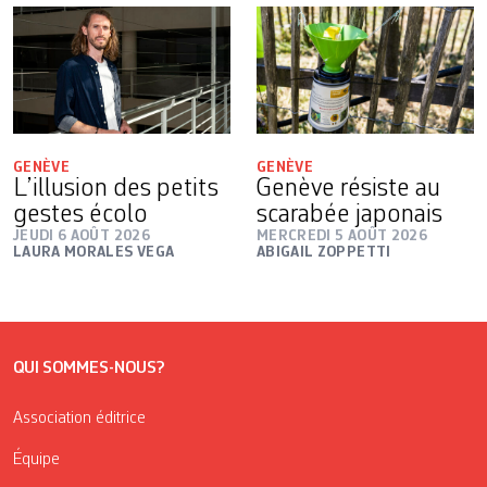
GENÈVE
GENÈVE
L’illusion des petits
Genève résiste au
gestes écolo
scarabée japonais
JEUDI 6 AOÛT 2026
MERCREDI 5 AOÛT 2026
LAURA MORALES VEGA
ABIGAIL ZOPPETTI
QUI SOMMES-NOUS?
Association éditrice
Équipe