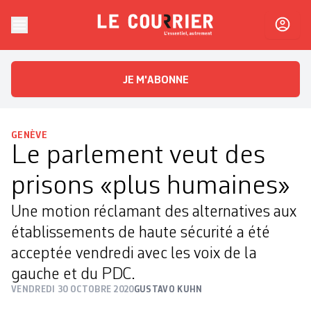
Skip to content
Le Courrier
L'essentiel, autrement
JE M'ABONNE
GENÈVE
Le parlement veut des
prisons «plus humaines»
Une motion réclamant des alternatives aux
établissements de haute sécurité a été
acceptée vendredi avec les voix de la
gauche et du PDC.
VENDREDI 30 OCTOBRE 2020
GUSTAVO KUHN