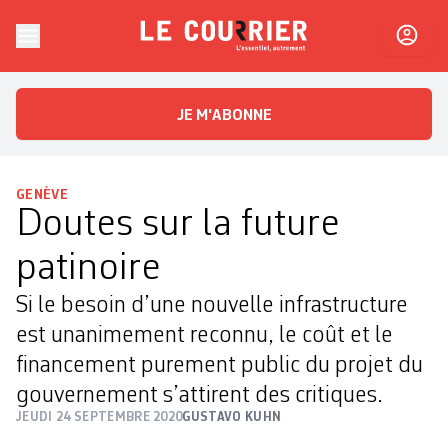
Skip to content
Le Courrier
L'essentiel, autrement
JE M'ABONNE
GENÈVE
Doutes sur la future
patinoire
Si le besoin d’une nouvelle infrastructure
est unanimement reconnu, le coût et le
financement purement public du projet du
gouvernement s’attirent des critiques.
JEUDI 24 SEPTEMBRE 2020
GUSTAVO KUHN