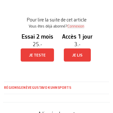
sportive qui se fait attendre depuis des années, le
projet du gouvernement soulève de nombreuses
interrogations et critiques. Il faut dire que la
Pour lire la suite de cet article
somme articulée […]
Vous êtes déjà abonné?
Connexion
Essai 2 mois
Accès 1 jour
25.-
3.-
JE TESTE
JE LIS
RÉGIONS
GENÈVE
GUSTAVO KUHN
SPORTS