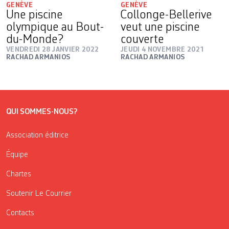
GENÈVE
GENÈVE
Une piscine
Collonge-Bellerive
olympique au Bout-
veut une piscine
du-Monde?
couverte
VENDREDI 28 JANVIER 2022
JEUDI 4 NOVEMBRE 2021
RACHAD ARMANIOS
RACHAD ARMANIOS
QUI SOMMES-NOUS?
Association éditrice
Équipe
Chartes
Soutenir Le Courrier
Contacts